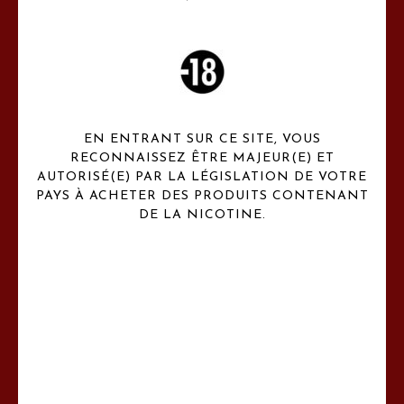
NOS COLLECTIONS
EN ENTRANT SUR CE SITE, VOUS
SAVEURS
RECONNAISSEZ ÊTRE MAJEUR(E) ET
AUTORISÉ(E) PAR LA LÉGISLATION DE VOTRE
Claude HENAUX Paris c'est une gamme de 12 e liquides premiums
uniques
PAYS À ACHETER DES PRODUITS CONTENANT
DE LA NICOTINE.