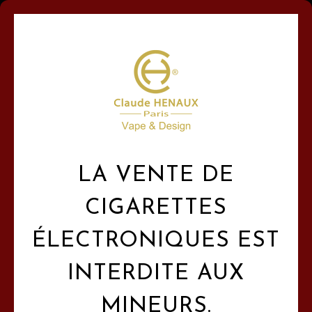
0,00
LA VENTE DE
CIGARETTES
ÉLECTRONIQUES EST
INTERDITE AUX
MINEURS.