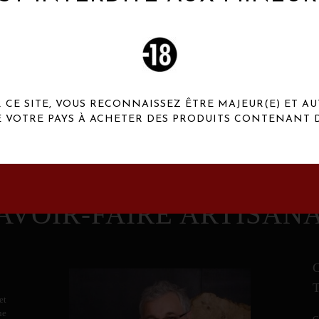
 Henaux Paris se démarquent par une originalité de
conception et une qualité de f
CE SITE, VOUS RECONNAISSEZ ÊTRE MAJEUR(E) ET AU
E VOTRE PAYS À ACHETER DES PRODUITS CONTENANT D
AVOIR-FAIRE ARTISAN
et
ne