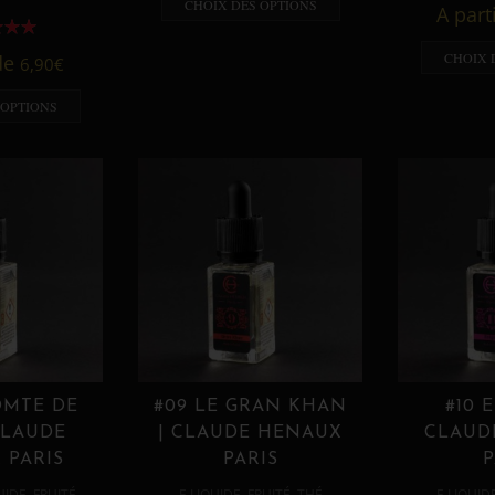
CHOIX DES OPTIONS
A part
CHOIX 
 de
6,90
€
 OPTIONS
OMTE DE
#09 LE GRAN KHAN
#10 
CLAUDE
| CLAUDE HENAUX
CLAUD
 PARIS
PARIS
P
,
,
,
,
UIDE
FRUITÉ
E LIQUIDE
FRUITÉ
THÉ
E LIQUID