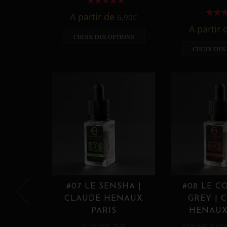
A partir de
6,90
€
A partir
CHOIX DES OPTIONS
CHOIX DES
#07 LE SENSHA |
#08 LE C
CLAUDE HENAUX
GREY | 
PARIS
HENAUX
,
,
E LIQUIDE
THÉ
AGRUME
E LIQ