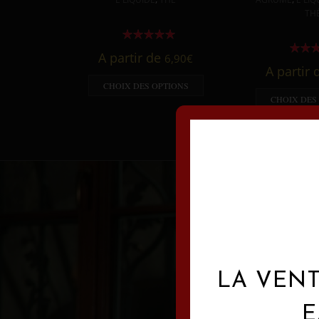
TH
A partir de
6,90
€
A partir
CHOIX DES OPTIONS
CHOIX DES
LA VENT
E