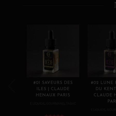
#01 SAVEURS DES
#02 LUNE
ILES | CLAUDE
DU KENT
HENAUX PARIS
CLAUDE 
PAR
,
,
E LIQUIDE
GOURMAND
TABAC
,
E LIQUIDE
GOUR