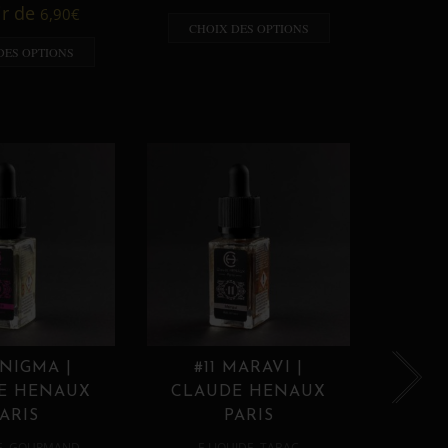
A p
ir de
6,90
€
CHOIX DES OPTIONS
CHO
DES OPTIONS
ENIGMA |
#11 MARAVI |
#12
E HENAUX
CLAUDE HENAUX
CLA
ARIS
PARIS
,
,
E
GOURMAND
E LIQUIDE
TABAC
E 