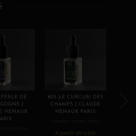
S
 PERLE DE
#05 LE CURCUBI DES
#06
GOGNE |
CHAMPS | CLAUDE
PROU
E HENAUX
HENAUX PARIS
HE
ARIS
,
,
AGRUME
E LIQUIDE
FRUITÉ
AGRUM
,
FRUITÉ
MENTHE
A partir de
6,90
€