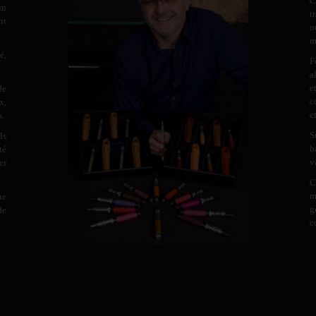
C
un
t
nt
o
m
é,
F
a
e
de
c
x,
e
s.
S
ds
b
té
v
er
C
m
ne
g
de
c