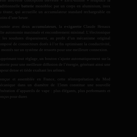
ette nouvelle conception brevetée « E8/E-nfinite » remplace la
raditionnelle
batterie
monobloc par un corps en aluminium, inox
u titane, qui accueille un accumulateur standard rechargeable en
oins d’une heure.
ournie avec deux
accumulateurs
, la
e-cigarette
Claude Henaux
llie autonomie maximale et encombrement minimal. L’électronique
t les soudures disparaissent, au profit d’un mécanisme original
omposé de connecteurs dorés à l’or fin optimisant la conductivité,
t montés sur un système de ressorts pour une meilleure connexion.
upprimant tout réglage, un bouton s’ajuste automatiquement sur la
atterie pour une meilleure diffusion de l’énergie, générant ainsi une
apeur dense et tiède exaltant les arômes.
onçue et assemblée en France, cette réinterprétation du Mod
écanique dans un diamètre de 15mm constitue une nouvelle
énération d’appareils de vape : plus élégants, plus performants et
onçus pour durer.