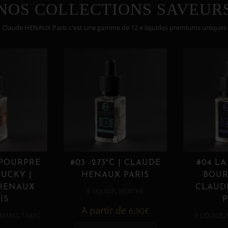
NOS COLLECTIONS SAVEUR
Claude HENAUX Paris c'est une gamme de 12 e liquides premiums uniques
 POURPRE
#03 -273°C | CLAUDE
#04 LA
UCKY |
HENAUX PARIS
BOUR
HENAUX
CLAUD
,
E LIQUIDE
MENTHE
IS
P
A partir de
6,90
€
,
,
MAND
TABAC
E LIQUIDE