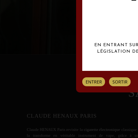
Les créations Claude
EN ENTRANT SUR 
LÉGISLATION D
ENTRER
SORTIR
S
CLAUDE HENAUX PARIS
Claude HENAUX
Paris revisite la
cigarette électronique
classique 
la transforme en véritable instrument de vape, grâce à u