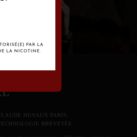
abrication
exclusives.
TORISÉ(E) PAR LA
E LA NICOTINE.
AL
CLAUDE HENAUX PARIS,
TECHNOLOGIE BREVETÉE