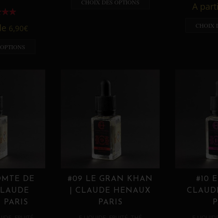
CHOIX DES OPTIONS
A part
CHOIX 
 de
6,90
€
 OPTIONS
OMTE DE
#09 LE GRAN KHAN
#10 
CLAUDE
| CLAUDE HENAUX
CLAUD
 PARIS
PARIS
P
,
,
,
,
UIDE
FRUITÉ
E LIQUIDE
FRUITÉ
THÉ
E LIQUID