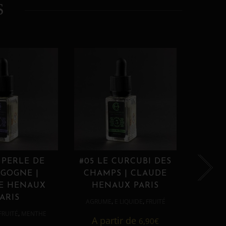
S
 PERLE DE
#05 LE CURCUBI DES
#06
GOGNE |
CHAMPS | CLAUDE
PROU
E HENAUX
HENAUX PARIS
HE
ARIS
,
,
AGRUME
E LIQUIDE
FRUITÉ
AGRUM
,
FRUITÉ
MENTHE
A partir de
6,90
€