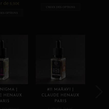
A p
ir de
6,90
€
CHOIX DES OPTIONS
CHO
DES OPTIONS
ENIGMA |
#11 MARAVI |
#12
E HENAUX
CLAUDE HENAUX
CLA
ARIS
PARIS
,
,
E
GOURMAND
E LIQUIDE
TABAC
E 