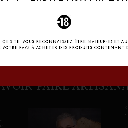
 Henaux Paris se démarquent par une originalité de
conception et une qualité de f
CE SITE, VOUS RECONNAISSEZ ÊTRE MAJEUR(E) ET AU
E VOTRE PAYS À ACHETER DES PRODUITS CONTENANT D
AVOIR-FAIRE ARTISAN
et
ne