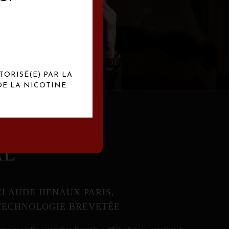
abrication
exclusives.
TORISÉ(E) PAR LA
E LA NICOTINE.
AL
CLAUDE HENAUX PARIS,
TECHNOLOGIE BREVETÉE