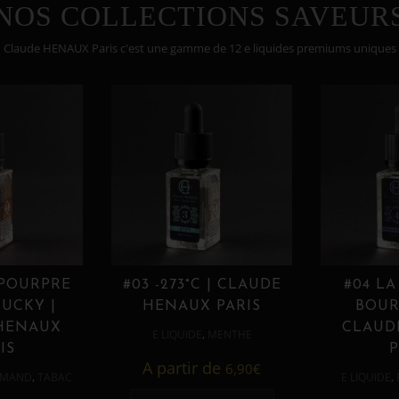
NOS COLLECTIONS SAVEUR
Claude HENAUX Paris c'est une gamme de 12 e liquides premiums uniques
 POURPRE
#03 -273°C | CLAUDE
#04 LA
UCKY |
HENAUX PARIS
BOUR
HENAUX
CLAUD
,
E LIQUIDE
MENTHE
IS
P
A partir de
6,90
€
,
,
MAND
TABAC
E LIQUIDE