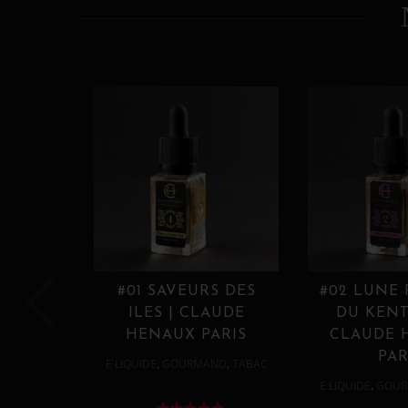
#01 SAVEURS DES
#02 LUNE
ILES | CLAUDE
DU KENT
HENAUX PARIS
CLAUDE 
PAR
,
,
E LIQUIDE
GOURMAND
TABAC
,
E LIQUIDE
GOUR