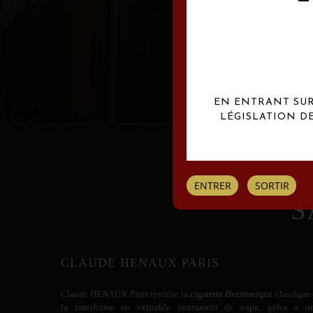
Les créations Claude
EN ENTRANT SUR 
LÉGISLATION D
ENTRER
SORTIR
S
CLAUDE HENAUX PARIS
Claude HENAUX
Paris revisite la
cigarette électronique
classique 
la transforme en véritable instrument de vape, grâce à u