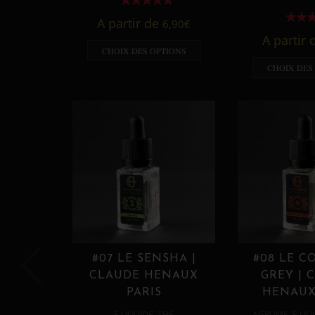
A partir de
6,90
€
A partir
CHOIX DES OPTIONS
CHOIX DES
#07 LE SENSHA |
#08 LE C
CLAUDE HENAUX
GREY | 
PARIS
HENAUX
,
,
E LIQUIDE
THÉ
AGRUME
E LIQ