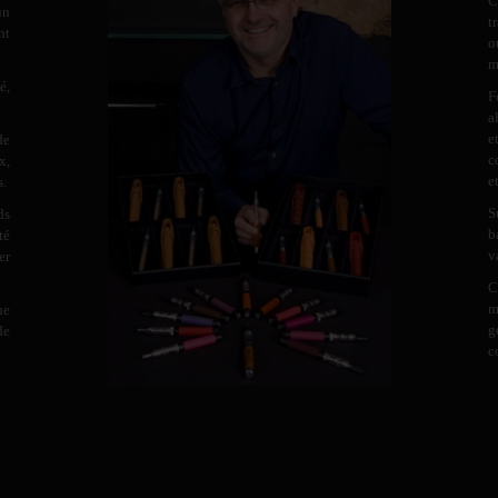
C
un
t
nt
o
m
é,
F
a
e
de
c
x,
e
s.
S
ds
b
té
v
er
C
m
ne
g
de
c