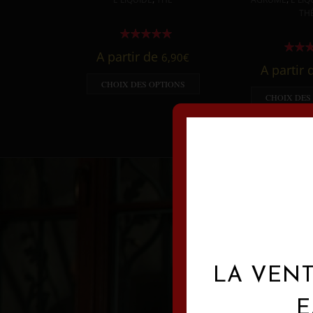
TH
A partir de
6,90
€
A partir
CHOIX DES OPTIONS
CHOIX DES
LA VENT
E