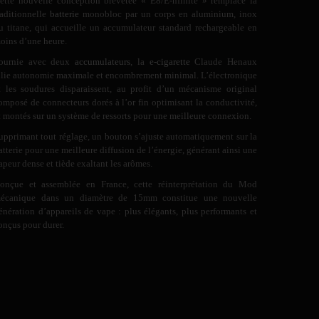
ette nouvelle conception brevetée « E8/E-nfinite » remplace la
raditionnelle
batterie
monobloc par un corps en aluminium, inox
u titane, qui accueille un accumulateur standard rechargeable en
oins d’une heure.
ournie avec deux
accumulateurs
, la
e-cigarette
Claude Henaux
llie autonomie maximale et encombrement minimal. L’électronique
t les soudures disparaissent, au profit d’un mécanisme original
omposé de connecteurs dorés à l’or fin optimisant la conductivité,
t montés sur un système de ressorts pour une meilleure connexion.
upprimant tout réglage, un bouton s’ajuste automatiquement sur la
atterie pour une meilleure diffusion de l’énergie, générant ainsi une
apeur dense et tiède exaltant les arômes.
onçue et assemblée en France, cette réinterprétation du Mod
écanique dans un diamètre de 15mm constitue une nouvelle
énération d’appareils de vape : plus élégants, plus performants et
onçus pour durer.