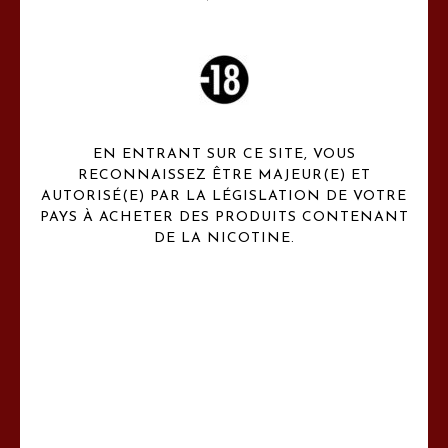
NOS COLLECTIONS
EN ENTRANT SUR CE SITE, VOUS
SAVEURS
RECONNAISSEZ ÊTRE MAJEUR(E) ET
AUTORISÉ(E) PAR LA LÉGISLATION DE VOTRE
Claude HENAUX Paris c'est une gamme de 12 e liquides premiums
uniques
PAYS À ACHETER DES PRODUITS CONTENANT
DE LA NICOTINE.