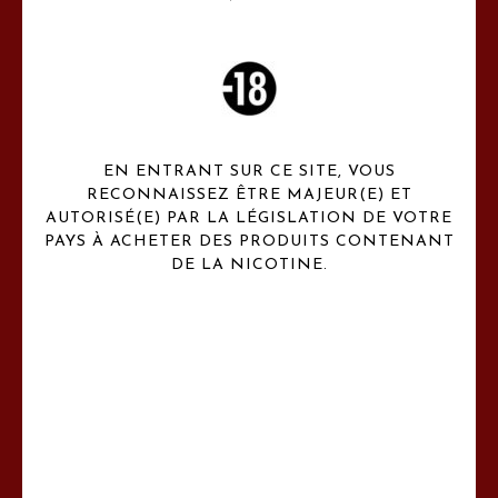
NOS COLLECTIONS
EN ENTRANT SUR CE SITE, VOUS
SAVEURS
RECONNAISSEZ ÊTRE MAJEUR(E) ET
AUTORISÉ(E) PAR LA LÉGISLATION DE VOTRE
Claude HENAUX Paris c'est une gamme de 12 e liquides premiums
uniques
PAYS À ACHETER DES PRODUITS CONTENANT
DE LA NICOTINE.