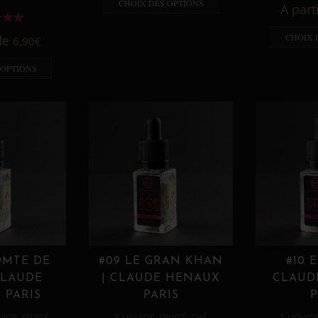
CHOIX DES OPTIONS
A part
CHOIX 
 de
6,90
€
 OPTIONS
OMTE DE
#09 LE GRAN KHAN
#10 
CLAUDE
| CLAUDE HENAUX
CLAUD
 PARIS
PARIS
P
,
,
,
,
UIDE
FRUITÉ
E LIQUIDE
FRUITÉ
THÉ
E LIQUID