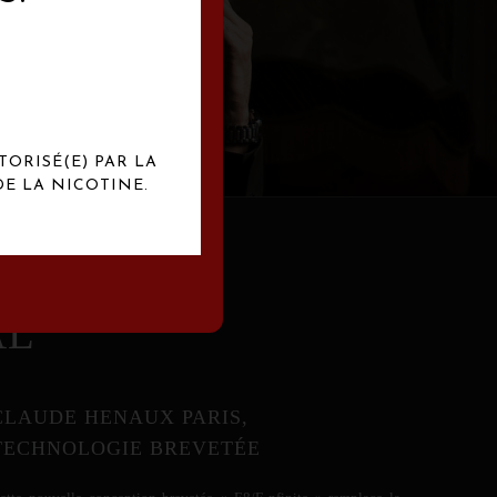
abrication
exclusives.
TORISÉ(E) PAR LA
E LA NICOTINE.
AL
CLAUDE HENAUX PARIS,
TECHNOLOGIE BREVETÉE