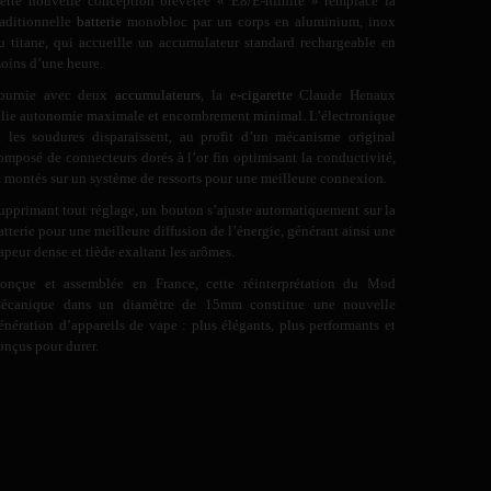
ette nouvelle conception brevetée « E8/E-nfinite » remplace la
raditionnelle
batterie
monobloc par un corps en aluminium, inox
u titane, qui accueille un accumulateur standard rechargeable en
oins d’une heure.
ournie avec deux
accumulateurs
, la
e-cigarette
Claude Henaux
llie autonomie maximale et encombrement minimal. L’électronique
t les soudures disparaissent, au profit d’un mécanisme original
omposé de connecteurs dorés à l’or fin optimisant la conductivité,
t montés sur un système de ressorts pour une meilleure connexion.
upprimant tout réglage, un bouton s’ajuste automatiquement sur la
atterie pour une meilleure diffusion de l’énergie, générant ainsi une
apeur dense et tiède exaltant les arômes.
onçue et assemblée en France, cette réinterprétation du Mod
écanique dans un diamètre de 15mm constitue une nouvelle
énération d’appareils de vape : plus élégants, plus performants et
onçus pour durer.