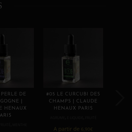
S
 PERLE DE
#05 LE CURCUBI DES
#06
GOGNE |
CHAMPS | CLAUDE
PROU
E HENAUX
HENAUX PARIS
HE
ARIS
,
,
AGRUME
E LIQUIDE
FRUITÉ
AGRUM
,
FRUITÉ
MENTHE
A partir de
6,90
€