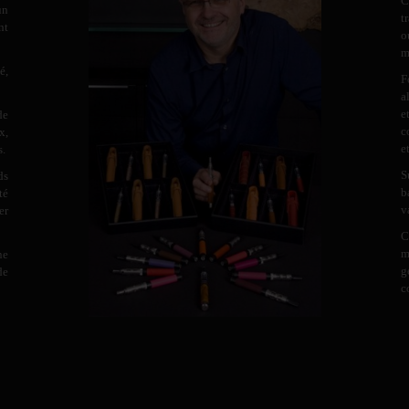
C
un
t
nt
o
m
é,
F
a
e
de
c
x,
e
s.
S
ds
b
té
v
er
C
m
ne
g
de
c