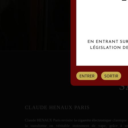
Les créations Claude
EN ENTRANT SUR 
LÉGISLATION D
ENTRER
SORTIR
S
CLAUDE HENAUX PARIS
Claude HENAUX
Paris revisite la
cigarette électronique
classique 
la transforme en véritable instrument de vape, grâce à u