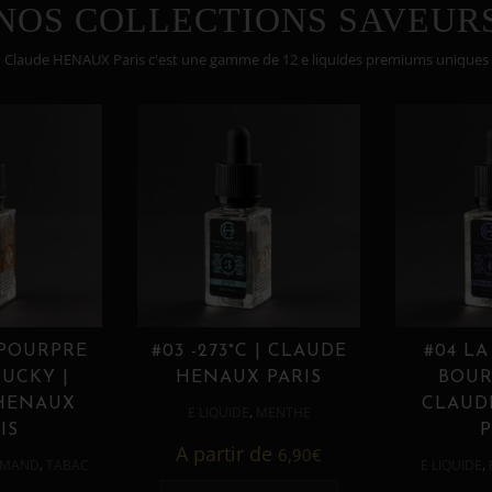
NOS COLLECTIONS SAVEUR
Claude HENAUX Paris c'est une gamme de 12 e liquides premiums uniques
 POURPRE
#03 -273°C | CLAUDE
#04 LA
UCKY |
HENAUX PARIS
BOUR
HENAUX
CLAUD
,
E LIQUIDE
MENTHE
IS
P
A partir de
6,90
€
,
,
MAND
TABAC
E LIQUIDE