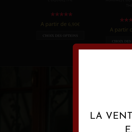
TH
A partir de
6,90
€
A partir
CHOIX DES OPTIONS
CHOIX DES
LA VENT
E