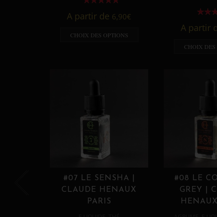
A partir de
6,90
€
A partir
CHOIX DES OPTIONS
CHOIX DES
#07 LE SENSHA |
#08 LE C
CLAUDE HENAUX
GREY | 
PARIS
HENAUX
,
,
E LIQUIDE
THÉ
AGRUME
E LIQ