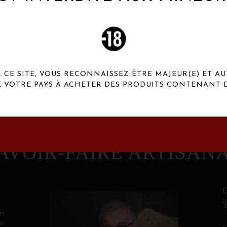
 Henaux Paris se démarquent par une originalité de
conception et une qualité de f
CE SITE, VOUS RECONNAISSEZ ÊTRE MAJEUR(E) ET AU
E VOTRE PAYS À ACHETER DES PRODUITS CONTENANT D
AVOIR-FAIRE ARTISAN
et
ne