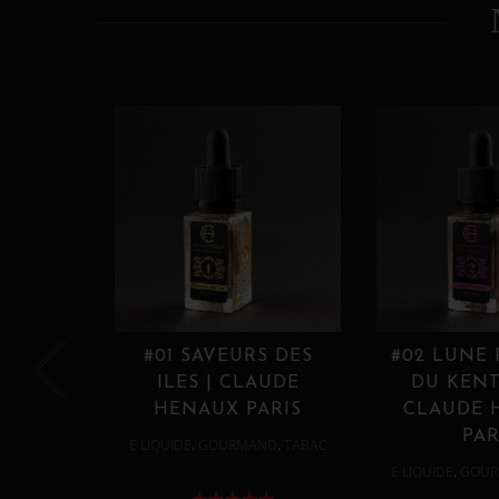
#01 SAVEURS DES
#02 LUNE
ILES | CLAUDE
DU KENT
HENAUX PARIS
CLAUDE 
PAR
,
,
E LIQUIDE
GOURMAND
TABAC
,
E LIQUIDE
GOUR