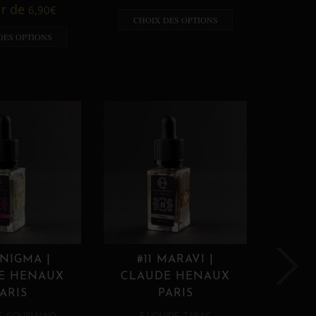
A p
ir de
6,90
€
CHOIX DES OPTIONS
CHO
DES OPTIONS
ENIGMA |
#11 MARAVI |
#12
E HENAUX
CLAUDE HENAUX
CLA
ARIS
PARIS
,
,
E
GOURMAND
E LIQUIDE
TABAC
E 