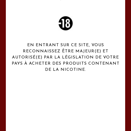
NOS COLLECTIONS
EN ENTRANT SUR CE SITE, VOUS
SAVEURS
RECONNAISSEZ ÊTRE MAJEUR(E) ET
AUTORISÉ(E) PAR LA LÉGISLATION DE VOTRE
Claude HENAUX Paris c'est une gamme de 12 e liquides premiums
uniques
PAYS À ACHETER DES PRODUITS CONTENANT
DE LA NICOTINE.