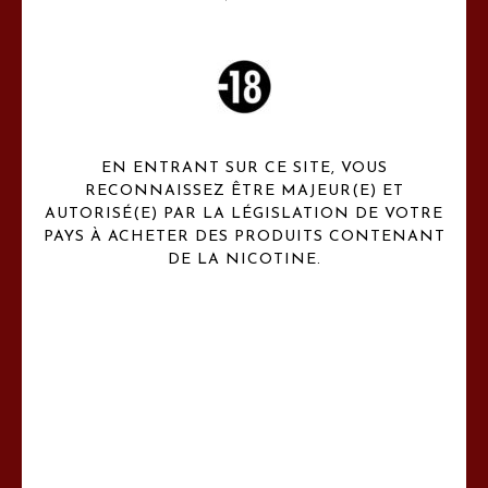
NOS COLLECTIONS
EN ENTRANT SUR CE SITE, VOUS
SAVEURS
RECONNAISSEZ ÊTRE MAJEUR(E) ET
AUTORISÉ(E) PAR LA LÉGISLATION DE VOTRE
Claude HENAUX Paris c'est une gamme de 12 e liquides premiums
uniques
PAYS À ACHETER DES PRODUITS CONTENANT
DE LA NICOTINE.