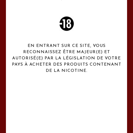
NOS COLLECTIONS
EN ENTRANT SUR CE SITE, VOUS
SAVEURS
RECONNAISSEZ ÊTRE MAJEUR(E) ET
AUTORISÉ(E) PAR LA LÉGISLATION DE VOTRE
Claude HENAUX Paris c'est une gamme de 12 e liquides premiums
uniques
PAYS À ACHETER DES PRODUITS CONTENANT
DE LA NICOTINE.