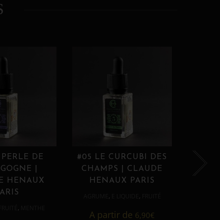
S
 PERLE DE
#05 LE CURCUBI DES
#06
GOGNE |
CHAMPS | CLAUDE
PROU
E HENAUX
HENAUX PARIS
HE
ARIS
,
,
AGRUME
E LIQUIDE
FRUITÉ
AGRUM
,
FRUITÉ
MENTHE
A partir de
6,90
€