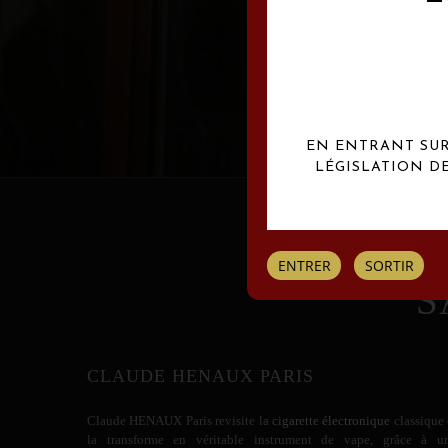
Les créations Claude
EN ENTRANT SUR 
LÉGISLATION D
ENTRER
SORTIR
S
CLAUDE HENAUX PARIS
Claude HENAUX
Paris revisite la
cigarette électronique
classique 
la transforme en véritable instrument de vape, grâce à u