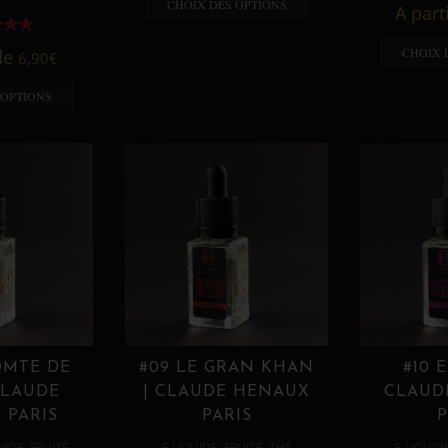
CHOIX DES OPTIONS
A part
CHOIX 
 de
6,90
€
 OPTIONS
OMTE DE
#09 LE GRAN KHAN
#10 
CLAUDE
| CLAUDE HENAUX
CLAUD
 PARIS
PARIS
P
,
,
,
,
UIDE
FRUITÉ
E LIQUIDE
FRUITÉ
THÉ
E LIQUID