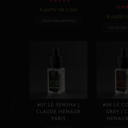
A partir de
6,90
€
A partir
CHOIX DES OPTIONS
CHOIX DES
#07 LE SENSHA |
#08 LE C
CLAUDE HENAUX
GREY | 
PARIS
HENAUX
,
,
E LIQUIDE
THÉ
AGRUME
E LIQ