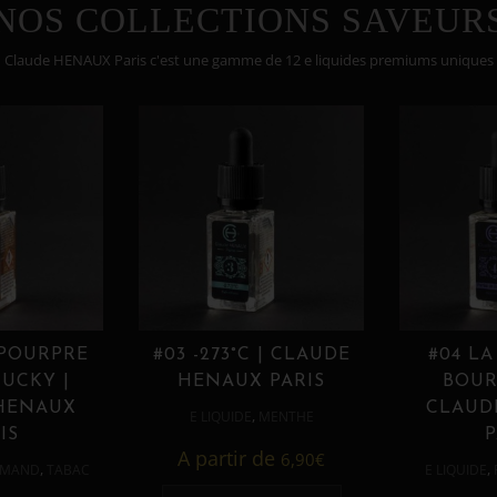
NOS COLLECTIONS SAVEUR
Claude HENAUX Paris c'est une gamme de 12 e liquides premiums uniques
 POURPRE
#03 -273°C | CLAUDE
#04 LA
UCKY |
HENAUX PARIS
BOUR
HENAUX
CLAUD
,
E LIQUIDE
MENTHE
IS
P
A partir de
6,90
€
,
,
MAND
TABAC
E LIQUIDE