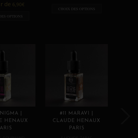
A p
ir de
6,90
€
CHOIX DES OPTIONS
CHO
DES OPTIONS
ENIGMA |
#11 MARAVI |
#12
E HENAUX
CLAUDE HENAUX
CLA
ARIS
PARIS
,
,
E
GOURMAND
E LIQUIDE
TABAC
E 