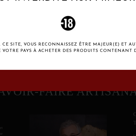
 Henaux Paris se démarquent par une originalité de
conception et une qualité de f
CE SITE, VOUS RECONNAISSEZ ÊTRE MAJEUR(E) ET AU
E VOTRE PAYS À ACHETER DES PRODUITS CONTENANT D
AVOIR-FAIRE ARTISAN
et
ne