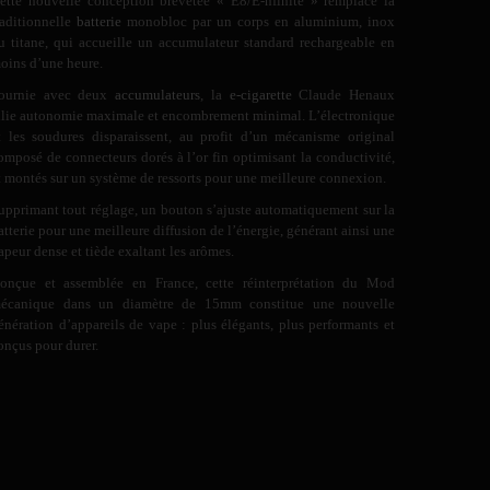
ette nouvelle conception brevetée « E8/E-nfinite » remplace la
raditionnelle
batterie
monobloc par un corps en aluminium, inox
u titane, qui accueille un accumulateur standard rechargeable en
oins d’une heure.
ournie avec deux
accumulateurs
, la
e-cigarette
Claude Henaux
llie autonomie maximale et encombrement minimal. L’électronique
t les soudures disparaissent, au profit d’un mécanisme original
omposé de connecteurs dorés à l’or fin optimisant la conductivité,
t montés sur un système de ressorts pour une meilleure connexion.
upprimant tout réglage, un bouton s’ajuste automatiquement sur la
atterie pour une meilleure diffusion de l’énergie, générant ainsi une
apeur dense et tiède exaltant les arômes.
onçue et assemblée en France, cette réinterprétation du Mod
écanique dans un diamètre de 15mm constitue une nouvelle
énération d’appareils de vape : plus élégants, plus performants et
onçus pour durer.