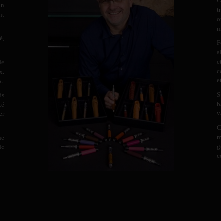
C
un
t
nt
o
m
é,
F
a
e
de
c
x,
e
s.
S
ds
b
té
v
er
C
m
ne
g
de
c