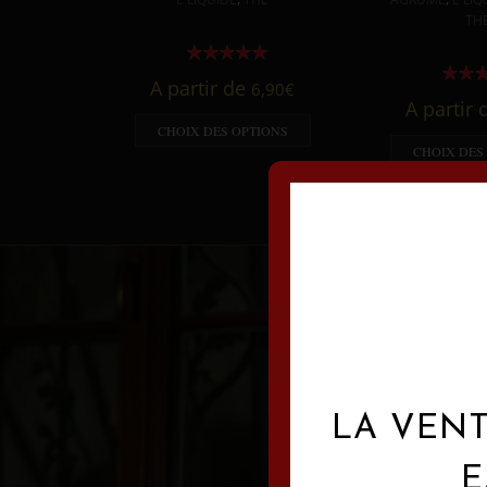
TH
A partir de
6,90
€
A partir
CHOIX DES OPTIONS
CHOIX DES
LA VENT
E