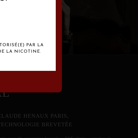
abrication
exclusives.
TORISÉ(E) PAR LA
E LA NICOTINE.
AL
CLAUDE HENAUX PARIS,
TECHNOLOGIE BREVETÉE