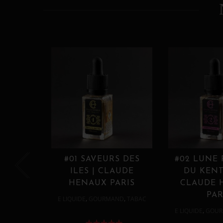
#01 SAVEURS DES
#02 LUNE
ILES | CLAUDE
DU KENT
HENAUX PARIS
CLAUDE 
PAR
,
,
E LIQUIDE
GOURMAND
TABAC
,
E LIQUIDE
GOUR