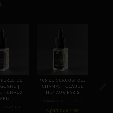
S
 PERLE DE
#05 LE CURCUBI DES
#06
GOGNE |
CHAMPS | CLAUDE
PROU
E HENAUX
HENAUX PARIS
HE
ARIS
,
,
AGRUME
E LIQUIDE
FRUITÉ
AGRUM
,
FRUITÉ
MENTHE
A partir de
6,90
€