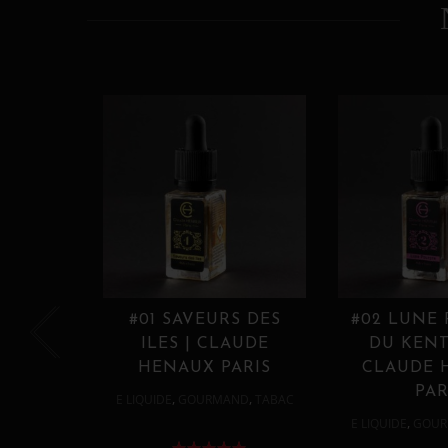
#01 SAVEURS DES
#02 LUNE
ILES | CLAUDE
DU KENT
HENAUX PARIS
CLAUDE 
PAR
,
,
E LIQUIDE
GOURMAND
TABAC
,
E LIQUIDE
GOUR