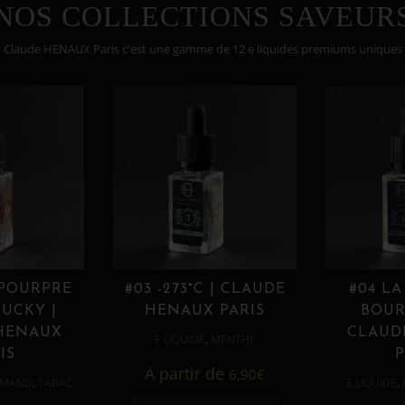
NOS COLLECTIONS SAVEUR
Claude HENAUX Paris c'est une gamme de 12 e liquides premiums uniques
 POURPRE
#03 -273°C | CLAUDE
#04 LA
UCKY |
HENAUX PARIS
BOUR
HENAUX
CLAUD
,
E LIQUIDE
MENTHE
IS
P
A partir de
6,90
€
,
,
MAND
TABAC
E LIQUIDE