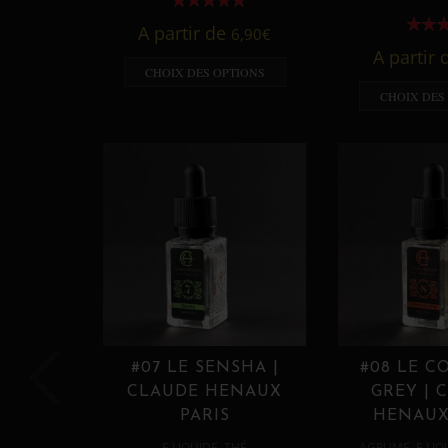
A partir de
6,90
€
A partir
CHOIX DES OPTIONS
CHOIX DES
#07 LE SENSHA |
#08 LE C
CLAUDE HENAUX
GREY | 
PARIS
HENAUX
,
,
E LIQUIDE
THÉ
AGRUME
E LIQ