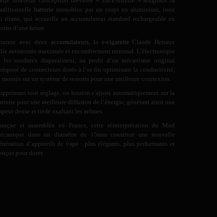
ette nouvelle conception brevetée « E8/E-nfinite » remplace la
raditionnelle
batterie
monobloc par un corps en aluminium, inox
u titane, qui accueille un accumulateur standard rechargeable en
oins d’une heure.
ournie avec deux
accumulateurs
, la
e-cigarette
Claude Henaux
llie autonomie maximale et encombrement minimal. L’électronique
t les soudures disparaissent, au profit d’un mécanisme original
omposé de connecteurs dorés à l’or fin optimisant la conductivité,
t montés sur un système de ressorts pour une meilleure connexion.
upprimant tout réglage, un bouton s’ajuste automatiquement sur la
atterie pour une meilleure diffusion de l’énergie, générant ainsi une
apeur dense et tiède exaltant les arômes.
onçue et assemblée en France, cette réinterprétation du Mod
écanique dans un diamètre de 15mm constitue une nouvelle
énération d’appareils de vape : plus élégants, plus performants et
onçus pour durer.