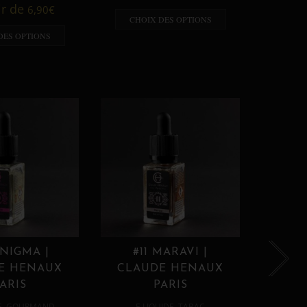
A p
ir de
6,90
€
CHOIX DES OPTIONS
CHO
DES OPTIONS
ENIGMA |
#11 MARAVI |
#12
E HENAUX
CLAUDE HENAUX
CLA
ARIS
PARIS
,
,
E
GOURMAND
E LIQUIDE
TABAC
E 