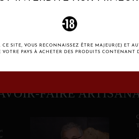
 Henaux Paris se démarquent par une originalité de
conception et une qualité de f
CE SITE, VOUS RECONNAISSEZ ÊTRE MAJEUR(E) ET AU
E VOTRE PAYS À ACHETER DES PRODUITS CONTENANT D
AVOIR-FAIRE ARTISAN
et
ne