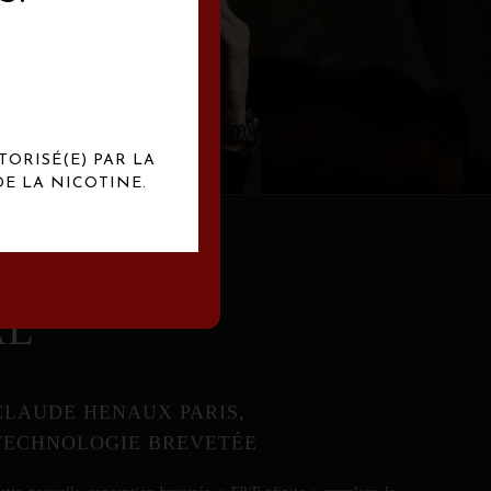
abrication
exclusives.
TORISÉ(E) PAR LA
E LA NICOTINE.
AL
CLAUDE HENAUX PARIS,
TECHNOLOGIE BREVETÉE