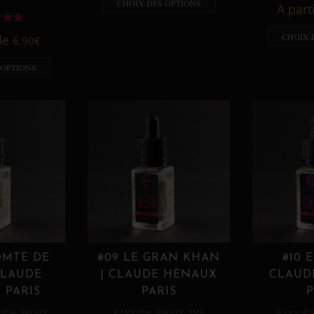
CHOIX DES OPTIONS
A part
CHOIX 
 de
6,90
€
 OPTIONS
OMTE DE
#09 LE GRAN KHAN
#10 
CLAUDE
| CLAUDE HENAUX
CLAUD
 PARIS
PARIS
P
,
,
,
,
UIDE
FRUITÉ
E LIQUIDE
FRUITÉ
THÉ
E LIQUID