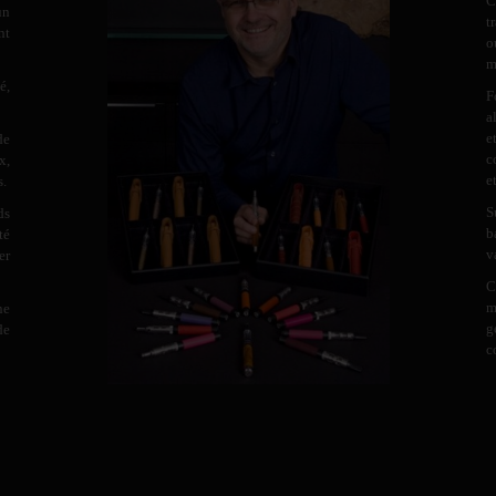
C
un
t
nt
o
m
é,
F
a
e
de
c
x,
e
s.
S
ds
b
té
v
er
C
m
ne
g
de
c