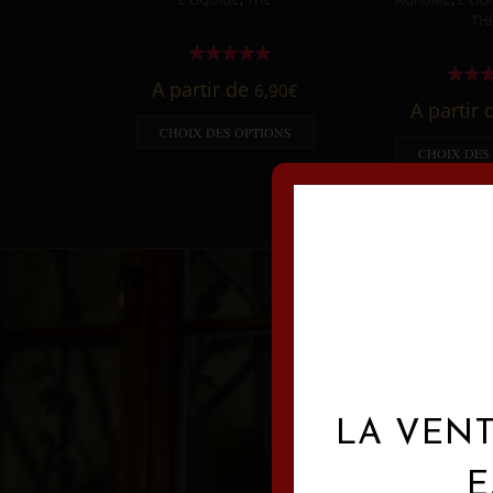
TH
A partir de
6,90
€
A partir
CHOIX DES OPTIONS
CHOIX DES
LA VENT
E