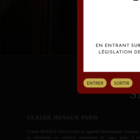
Les créations Claude
EN ENTRANT SUR 
LÉGISLATION D
ENTRER
SORTIR
S
CLAUDE HENAUX PARIS
Claude HENAUX
Paris revisite la
cigarette électronique
classique 
la transforme en véritable instrument de vape, grâce à u