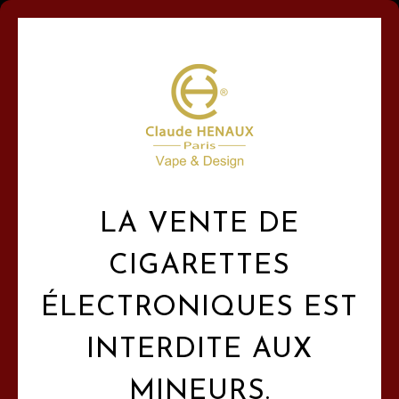
0,00
LA VENTE DE
CIGARETTES
ÉLECTRONIQUES EST
INTERDITE AUX
MINEURS.