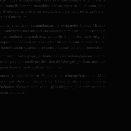
ette nouvelle conception brevetée « E8/E-nfinite » remplace la
raditionnelle
batterie
monobloc par un corps en aluminium, inox
u titane, qui accueille un accumulateur standard rechargeable en
oins d’une heure.
ournie avec deux
accumulateurs
, la
e-cigarette
Claude Henaux
llie autonomie maximale et encombrement minimal. L’électronique
t les soudures disparaissent, au profit d’un mécanisme original
omposé de connecteurs dorés à l’or fin optimisant la conductivité,
t montés sur un système de ressorts pour une meilleure connexion.
upprimant tout réglage, un bouton s’ajuste automatiquement sur la
atterie pour une meilleure diffusion de l’énergie, générant ainsi une
apeur dense et tiède exaltant les arômes.
onçue et assemblée en France, cette réinterprétation du Mod
écanique dans un diamètre de 15mm constitue une nouvelle
énération d’appareils de vape : plus élégants, plus performants et
onçus pour durer.