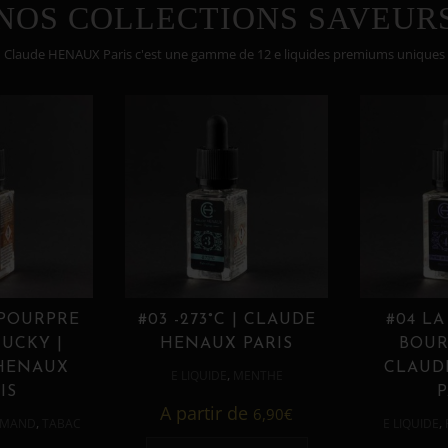
NOS COLLECTIONS SAVEUR
Claude HENAUX Paris c'est une gamme de 12 e liquides premiums uniques
 POURPRE
#03 -273°C | CLAUDE
#04 LA
UCKY |
HENAUX PARIS
BOUR
HENAUX
CLAUD
,
E LIQUIDE
MENTHE
IS
P
A partir de
6,90
€
,
,
MAND
TABAC
E LIQUIDE