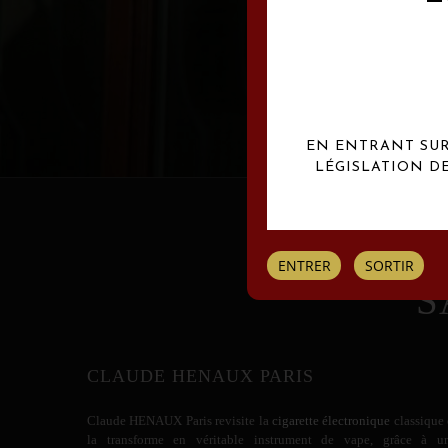
Les créations Claude
EN ENTRANT SUR 
LÉGISLATION D
ENTRER
SORTIR
S
CLAUDE HENAUX PARIS
Claude HENAUX
Paris revisite la
cigarette électronique
classique 
la transforme en véritable instrument de vape, grâce à u