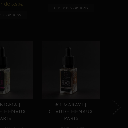
A p
ir de
6,90
€
CHOIX DES OPTIONS
CHO
DES OPTIONS
ENIGMA |
#11 MARAVI |
#12
E HENAUX
CLAUDE HENAUX
CLA
ARIS
PARIS
,
,
E
GOURMAND
E LIQUIDE
TABAC
E 