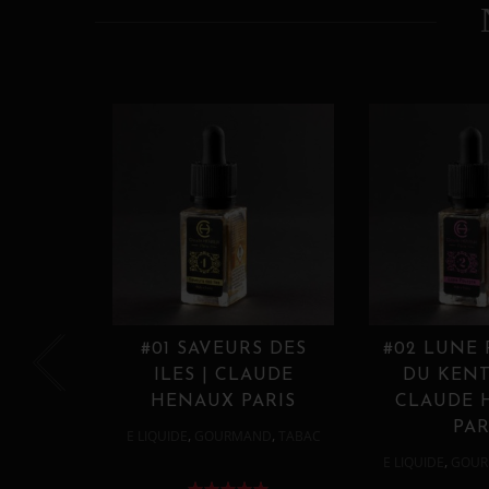
#01 SAVEURS DES
#02 LUNE
ILES | CLAUDE
DU KENT
HENAUX PARIS
CLAUDE 
PAR
,
,
E LIQUIDE
GOURMAND
TABAC
,
E LIQUIDE
GOUR