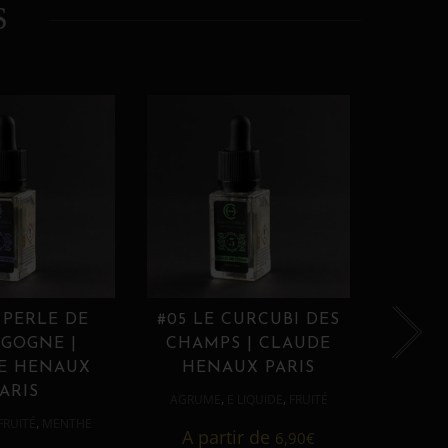
S
 PERLE DE
#05 LE CURCUBI DES
#06
GOGNE |
CHAMPS | CLAUDE
PROU
E HENAUX
HENAUX PARIS
HE
ARIS
,
,
AGRUME
E LIQUIDE
FRUITÉ
AGRUM
,
FRUITÉ
MENTHE
A partir de
6,90
€