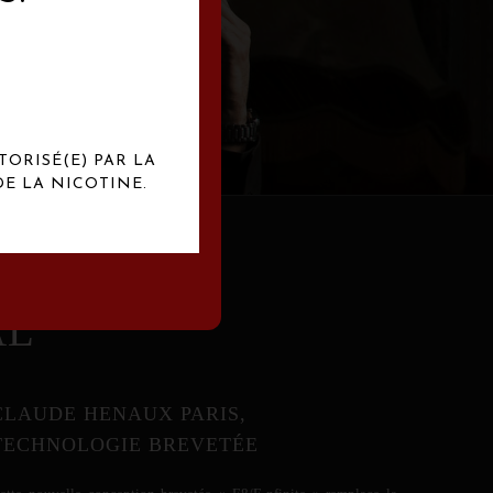
abrication
exclusives.
TORISÉ(E) PAR LA
E LA NICOTINE.
AL
CLAUDE HENAUX PARIS,
TECHNOLOGIE BREVETÉE