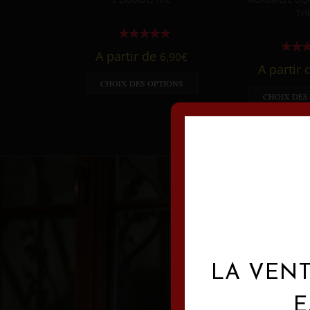
TH
A partir de
6,90
€
A partir
CHOIX DES OPTIONS
CHOIX DES
LA VENT
E