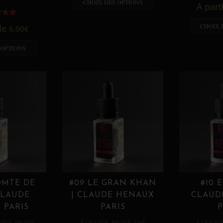
CHOIX DES OPTIONS
A part
CHOIX 
 de
6,90
€
 OPTIONS
OMTE DE
#09 LE GRAN KHAN
#10 
CLAUDE
| CLAUDE HENAUX
CLAUD
 PARIS
PARIS
P
,
,
,
,
UIDE
FRUITÉ
E LIQUIDE
FRUITÉ
THÉ
E LIQUID