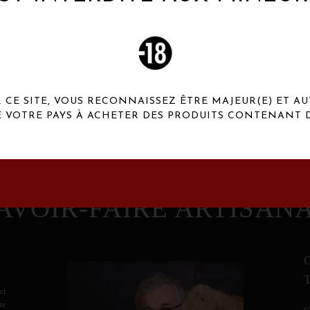
 Henaux Paris se démarquent par une originalité de
conception et une qualité de f
CE SITE, VOUS RECONNAISSEZ ÊTRE MAJEUR(E) ET AU
E VOTRE PAYS À ACHETER DES PRODUITS CONTENANT D
AVOIR-FAIRE ARTISAN
et
ne