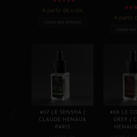
A partir de
6,90
€
A partir
CHOIX DES OPTIONS
CHOIX DES
#07 LE SENSHA |
#08 LE C
CLAUDE HENAUX
GREY | 
PARIS
HENAUX
,
,
E LIQUIDE
THÉ
AGRUME
E LIQ