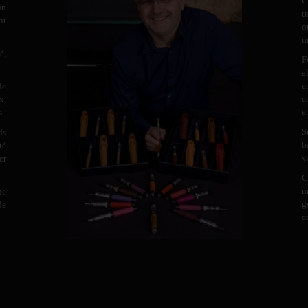
C
un
t
nt
o
m
é,
F
a
e
de
c
x,
e
s.
S
ds
b
té
v
er
C
m
ne
g
de
c