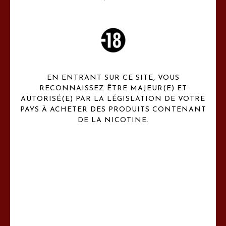
NOS COLLECTIONS
EN ENTRANT SUR CE SITE, VOUS
SAVEURS
RECONNAISSEZ ÊTRE MAJEUR(E) ET
AUTORISÉ(E) PAR LA LÉGISLATION DE VOTRE
Claude HENAUX Paris c'est une gamme de 12 e liquides premiums
uniques
PAYS À ACHETER DES PRODUITS CONTENANT
DE LA NICOTINE.