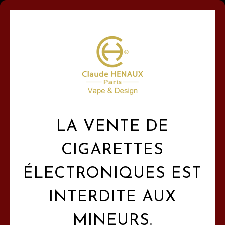
0,00
LA VENTE DE
CIGARETTES
ÉLECTRONIQUES EST
INTERDITE AUX
MINEURS.