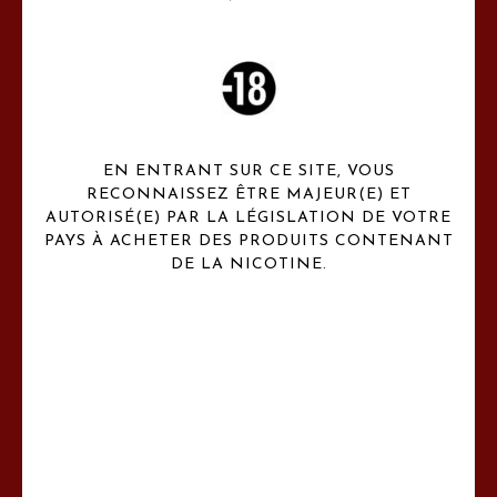
NOS COLLECTIONS
EN ENTRANT SUR CE SITE, VOUS
SAVEURS
RECONNAISSEZ ÊTRE MAJEUR(E) ET
AUTORISÉ(E) PAR LA LÉGISLATION DE VOTRE
Claude HENAUX Paris c'est une gamme de 12 e liquides premiums
uniques
PAYS À ACHETER DES PRODUITS CONTENANT
DE LA NICOTINE.