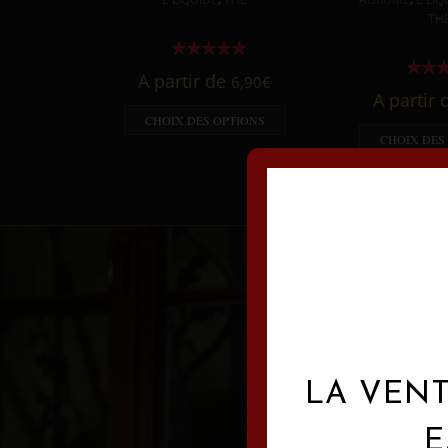
TH
A partir de
6,90
€
A partir
CHOIX DES OPTIONS
CHOIX DES
LA VENT
E