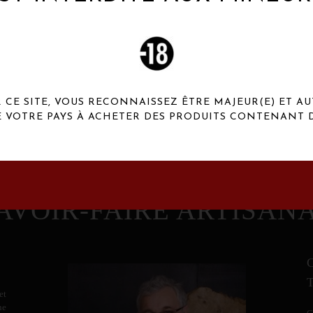
 Henaux Paris se démarquent par une originalité de
conception et une qualité de f
CE SITE, VOUS RECONNAISSEZ ÊTRE MAJEUR(E) ET AU
E VOTRE PAYS À ACHETER DES PRODUITS CONTENANT D
AVOIR-FAIRE ARTISAN
et
ne