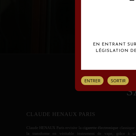
Les créations Claude
EN ENTRANT SUR 
LÉGISLATION D
ENTRER
SORTIR
S
CLAUDE HENAUX PARIS
Claude HENAUX
Paris revisite la
cigarette électronique
classique 
la transforme en véritable instrument de vape, grâce à u