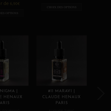
A p
ir de
6,90
€
CHOIX DES OPTIONS
CHO
DES OPTIONS
ENIGMA |
#11 MARAVI |
#12
E HENAUX
CLAUDE HENAUX
CLA
ARIS
PARIS
,
,
E
GOURMAND
E LIQUIDE
TABAC
E 