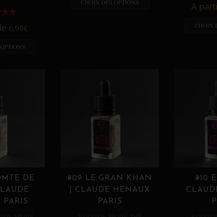
CHOIX DES OPTIONS
A part
CHOIX 
 de
6,90
€
 OPTIONS
OMTE DE
#09 LE GRAN KHAN
#10 
CLAUDE
| CLAUDE HENAUX
CLAUD
 PARIS
PARIS
P
,
,
,
,
UIDE
FRUITÉ
E LIQUIDE
FRUITÉ
THÉ
E LIQUID