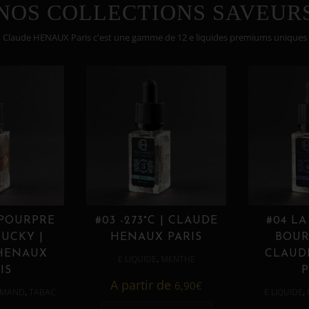
NOS COLLECTIONS SAVEUR
Claude HENAUX Paris c'est une gamme de 12 e liquides premiums uniques
 POURPRE
#03 -273°C | CLAUDE
#04 LA
UCKY |
HENAUX PARIS
BOUR
HENAUX
CLAUD
,
E LIQUIDE
MENTHE
IS
P
A partir de
6,90
€
,
,
MAND
TABAC
E LIQUIDE