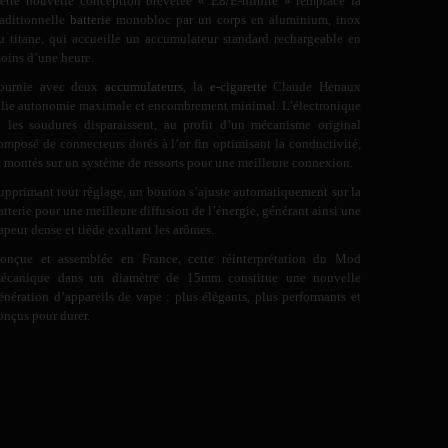
ette nouvelle conception brevetée « E8/E-nfinite » remplace la
raditionnelle
batterie
monobloc par un corps en aluminium, inox
u titane, qui accueille un accumulateur standard rechargeable en
oins d’une heure.
ournie avec deux
accumulateurs
, la
e-cigarette
Claude Henaux
llie autonomie maximale et encombrement minimal. L’électronique
t les soudures disparaissent, au profit d’un mécanisme original
omposé de connecteurs dorés à l’or fin optimisant la conductivité,
t montés sur un système de ressorts pour une meilleure connexion.
upprimant tout réglage, un bouton s’ajuste automatiquement sur la
atterie pour une meilleure diffusion de l’énergie, générant ainsi une
apeur dense et tiède exaltant les arômes.
onçue et assemblée en France, cette réinterprétation du Mod
écanique dans un diamètre de 15mm constitue une nouvelle
énération d’appareils de vape : plus élégants, plus performants et
onçus pour durer.