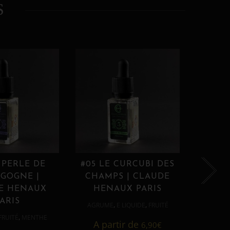
S
 PERLE DE
#05 LE CURCUBI DES
#06
GOGNE |
CHAMPS | CLAUDE
PROU
E HENAUX
HENAUX PARIS
HE
ARIS
,
,
AGRUME
E LIQUIDE
FRUITÉ
AGRUM
,
FRUITÉ
MENTHE
A partir de
6,90
€