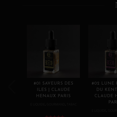
#01 SAVEURS DES
#02 LUNE
ILES | CLAUDE
DU KENT
HENAUX PARIS
CLAUDE 
PAR
,
,
E LIQUIDE
GOURMAND
TABAC
,
E LIQUIDE
GOUR