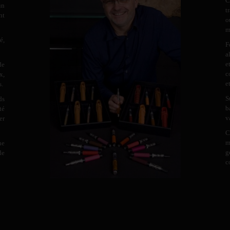
C
un
t
nt
o
m
é,
F
a
e
de
c
x,
e
s.
S
ds
b
té
v
er
C
m
ne
g
de
c