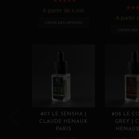
A partir de
6,90
€
A partir
CHOIX DES OPTIONS
CHOIX DES
#07 LE SENSHA |
#08 LE C
CLAUDE HENAUX
GREY | 
PARIS
HENAUX
,
,
E LIQUIDE
THÉ
AGRUME
E LIQ