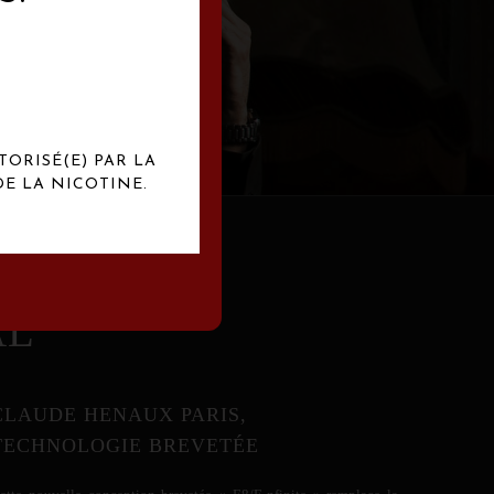
abrication
exclusives.
TORISÉ(E) PAR LA
E LA NICOTINE.
AL
CLAUDE HENAUX PARIS,
TECHNOLOGIE BREVETÉE