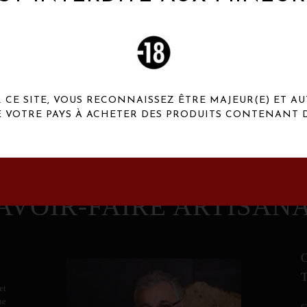
 Henaux Paris se démarquent par une originalité de
conception et une qualité de f
CE SITE, VOUS RECONNAISSEZ ÊTRE MAJEUR(E) ET AU
E VOTRE PAYS À ACHETER DES PRODUITS CONTENANT D
AVOIR-FAIRE ARTISAN
et
ne