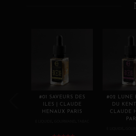
#01 SAVEURS DES
#02 LUNE
ILES | CLAUDE
DU KENT
HENAUX PARIS
CLAUDE 
PAR
,
,
E LIQUIDE
GOURMAND
TABAC
,
E LIQUIDE
GOUR