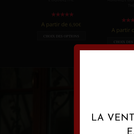
TH
A partir de
6,90
€
A partir
CHOIX DES OPTIONS
CHOIX DES
LA VENT
E