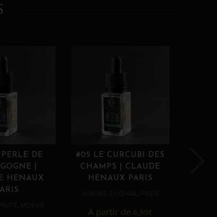
S
 PERLE DE
#05 LE CURCUBI DES
#06
GOGNE |
CHAMPS | CLAUDE
PROU
E HENAUX
HENAUX PARIS
HE
ARIS
,
,
AGRUME
E LIQUIDE
FRUITÉ
AGRUM
,
FRUITÉ
MENTHE
A partir de
6,90
€