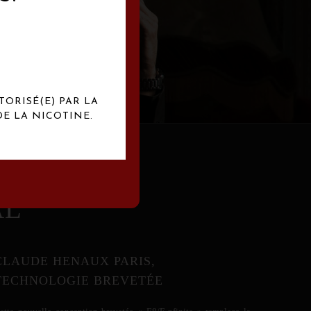
abrication
exclusives.
TORISÉ(E) PAR LA
E LA NICOTINE.
AL
CLAUDE HENAUX PARIS,
TECHNOLOGIE BREVETÉE