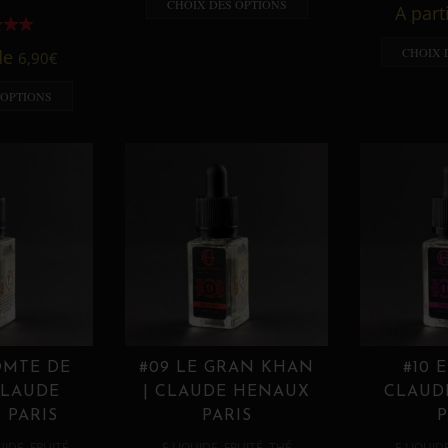
CHOIX DES OPTIONS
A part
CHOIX 
 de
6,90
€
 OPTIONS
OMTE DE
#09 LE GRAN KHAN
#10 
CLAUDE
| CLAUDE HENAUX
CLAUD
 PARIS
PARIS
P
,
,
,
,
UIDE
FRUITÉ
E LIQUIDE
FRUITÉ
THÉ
E LIQUID