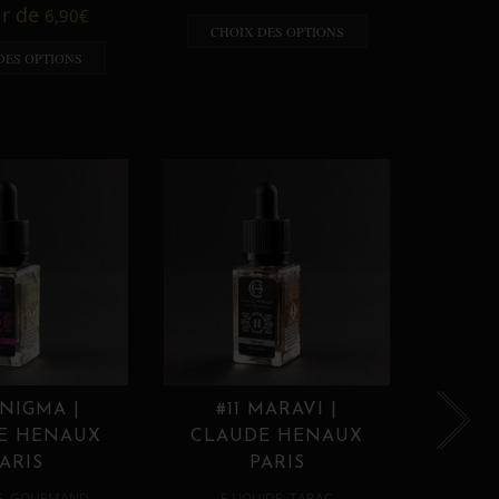
A p
ir de
6,90
€
CHOIX DES OPTIONS
CHO
DES OPTIONS
ENIGMA |
#11 MARAVI |
#12
E HENAUX
CLAUDE HENAUX
CLA
ARIS
PARIS
,
,
E
GOURMAND
E LIQUIDE
TABAC
E 