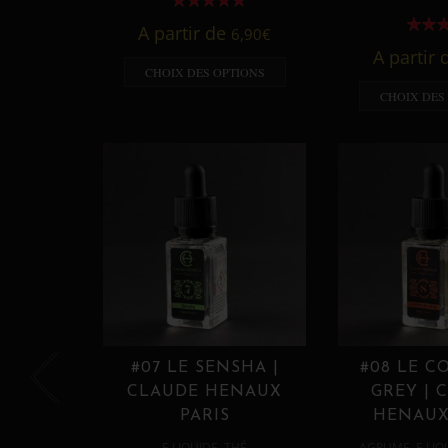
A partir de
6,90
€
A partir
CHOIX DES OPTIONS
CHOIX DES
#07 LE SENSHA |
#08 LE C
CLAUDE HENAUX
GREY | 
PARIS
HENAUX
,
,
E LIQUIDE
THÉ
AGRUME
E LIQ