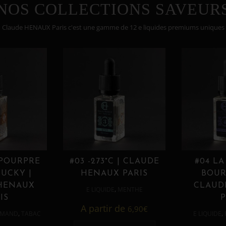
NOS COLLECTIONS SAVEUR
Claude HENAUX Paris c'est une gamme de 12 e liquides premiums uniques
 POURPRE
#03 -273°C | CLAUDE
#04 LA
UCKY |
HENAUX PARIS
BOUR
HENAUX
CLAUD
,
E LIQUIDE
MENTHE
IS
P
A partir de
6,90
€
,
,
MAND
TABAC
E LIQUIDE