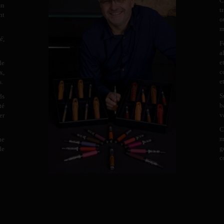
C
un
t
nt
o
m
é,
F
a
e
de
c
x,
e
s.
S
ds
b
té
v
er
C
m
ne
g
de
c