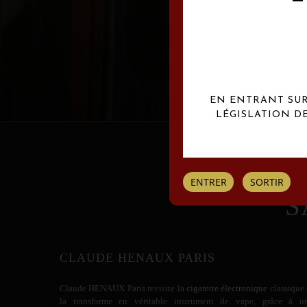
Les créations Claude
EN ENTRANT SUR 
LÉGISLATION D
ENTRER
SORTIR
S
CLAUDE HENAUX PARIS
Claude HENAUX
Paris revisite la
cigarette électronique
classique 
la transforme en véritable instrument de vape, grâce à u