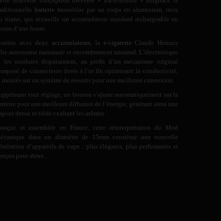
ette nouvelle conception brevetée « E8/E-nfinite » remplace la
raditionnelle
batterie
monobloc par un corps en aluminium, inox
u titane, qui accueille un accumulateur standard rechargeable en
oins d’une heure.
ournie avec deux
accumulateurs
, la
e-cigarette
Claude Henaux
llie autonomie maximale et encombrement minimal. L’électronique
t les soudures disparaissent, au profit d’un mécanisme original
omposé de connecteurs dorés à l’or fin optimisant la conductivité,
t montés sur un système de ressorts pour une meilleure connexion.
upprimant tout réglage, un bouton s’ajuste automatiquement sur la
atterie pour une meilleure diffusion de l’énergie, générant ainsi une
apeur dense et tiède exaltant les arômes.
onçue et assemblée en France, cette réinterprétation du Mod
écanique dans un diamètre de 15mm constitue une nouvelle
énération d’appareils de vape : plus élégants, plus performants et
onçus pour durer.