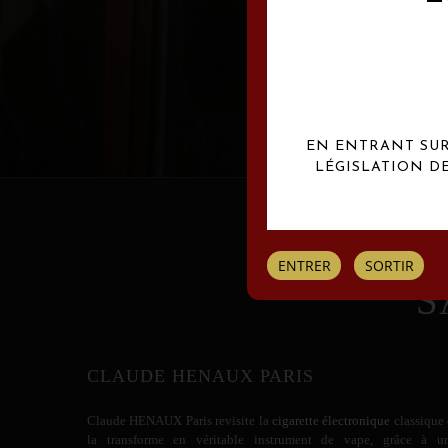
Les créations Claude
EN ENTRANT SUR 
LÉGISLATION D
ENTRER
SORTIR
S
CLAUDE HENAUX PARIS
Claude HENAUX
Paris revisite la
cigarette électronique
classique 
la transforme en véritable instrument de vape, grâce à u