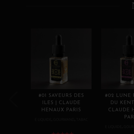
#01 SAVEURS DES
#02 LUNE
ILES | CLAUDE
DU KENT
HENAUX PARIS
CLAUDE 
PAR
,
,
E LIQUIDE
GOURMAND
TABAC
,
E LIQUIDE
GOUR