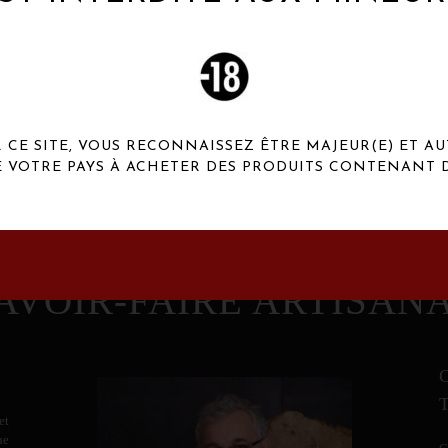
 Henaux Paris se démarquent par une originalité de
conception et une qualité de f
CE SITE, VOUS RECONNAISSEZ ÊTRE MAJEUR(E) ET AU
E VOTRE PAYS À ACHETER DES PRODUITS CONTENANT D
AVOIR-FAIRE ARTISAN
et
ne