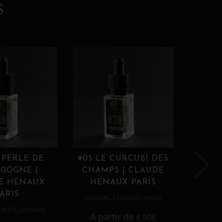
S
 PERLE DE
#05 LE CURCUBI DES
#06
GOGNE |
CHAMPS | CLAUDE
PROU
E HENAUX
HENAUX PARIS
HE
ARIS
,
,
AGRUME
E LIQUIDE
FRUITÉ
AGRUM
,
FRUITÉ
MENTHE
A partir de
6,90
€