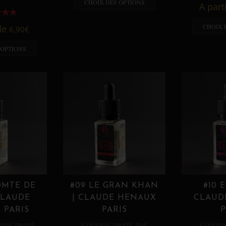
CHOIX DES OPTIONS
A part
CHOIX 
 de
6,90
€
 OPTIONS
OMTE DE
#09 LE GRAN KHAN
#10 
CLAUDE
| CLAUDE HENAUX
CLAUD
 PARIS
PARIS
P
,
,
,
,
UIDE
FRUITÉ
E LIQUIDE
FRUITÉ
THÉ
E LIQUID