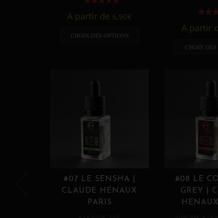
A partir de
6,90
€
A partir
CHOIX DES OPTIONS
CHOIX DES
#07 LE SENSHA |
#08 LE C
CLAUDE HENAUX
GREY | 
PARIS
HENAUX
,
,
E LIQUIDE
THÉ
AGRUME
E LIQ