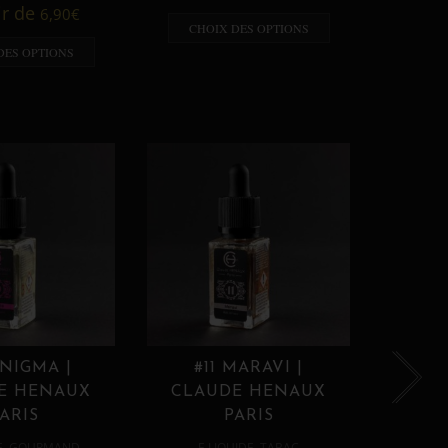
A p
ir de
6,90
€
CHOIX DES OPTIONS
CHO
DES OPTIONS
ENIGMA |
#11 MARAVI |
#12
E HENAUX
CLAUDE HENAUX
CLA
ARIS
PARIS
,
,
E
GOURMAND
E LIQUIDE
TABAC
E 