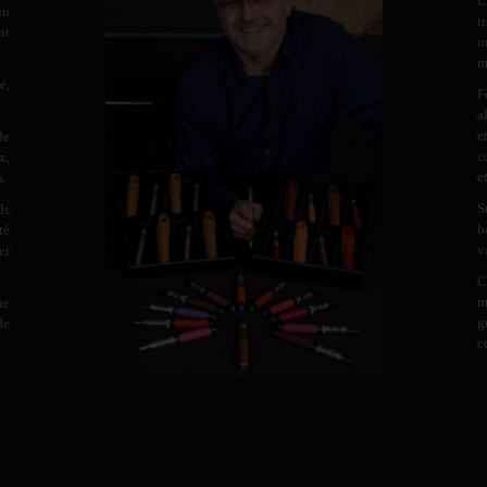
C
un
t
nt
o
m
é,
F
a
e
de
c
x,
e
s.
S
ds
b
té
v
er
C
m
ne
g
de
c