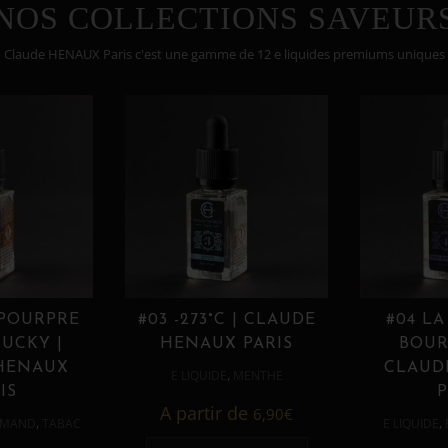
NOS COLLECTIONS SAVEUR
Claude HENAUX Paris c'est une gamme de 12 e liquides premiums uniques
 POURPRE
#03 -273°C | CLAUDE
#04 LA
UCKY |
HENAUX PARIS
BOUR
HENAUX
CLAUD
,
E LIQUIDE
MENTHE
IS
P
A partir de
6,90
€
,
,
MAND
TABAC
E LIQUIDE