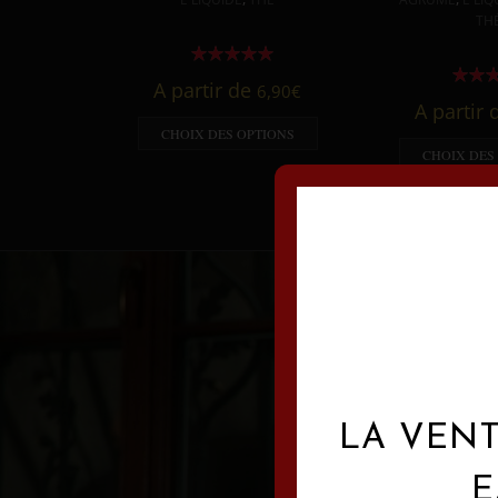
TH
A partir de
6,90
€
A partir
CHOIX DES OPTIONS
CHOIX DES
LA VENT
E