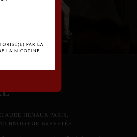
abrication
exclusives.
TORISÉ(E) PAR LA
E LA NICOTINE.
AL
CLAUDE HENAUX PARIS,
TECHNOLOGIE BREVETÉE