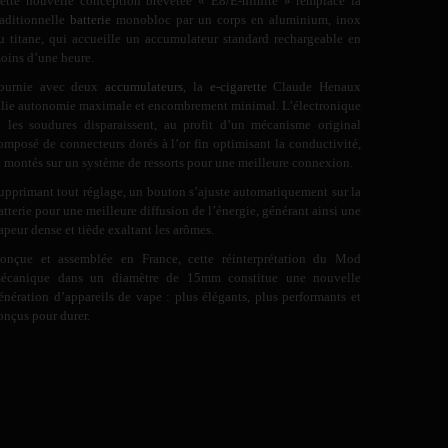
ette nouvelle conception brevetée « E8/E-nfinite » remplace la
raditionnelle
batterie
monobloc par un corps en aluminium, inox
u titane, qui accueille un accumulateur standard rechargeable en
oins d’une heure.
ournie avec deux
accumulateurs
, la
e-cigarette
Claude Henaux
llie autonomie maximale et encombrement minimal. L’électronique
t les soudures disparaissent, au profit d’un mécanisme original
omposé de connecteurs dorés à l’or fin optimisant la conductivité,
t montés sur un système de ressorts pour une meilleure connexion.
upprimant tout réglage, un bouton s’ajuste automatiquement sur la
atterie pour une meilleure diffusion de l’énergie, générant ainsi une
apeur dense et tiède exaltant les arômes.
onçue et assemblée en France, cette réinterprétation du Mod
écanique dans un diamètre de 15mm constitue une nouvelle
énération d’appareils de vape : plus élégants, plus performants et
onçus pour durer.