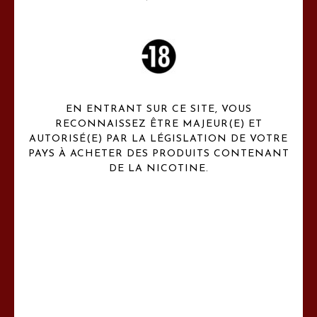
NOS COLLECTIONS
EN ENTRANT SUR CE SITE, VOUS
SAVEURS
RECONNAISSEZ ÊTRE MAJEUR(E) ET
AUTORISÉ(E) PAR LA LÉGISLATION DE VOTRE
Claude HENAUX Paris c'est une gamme de 12 e liquides premiums
uniques
PAYS À ACHETER DES PRODUITS CONTENANT
DE LA NICOTINE.