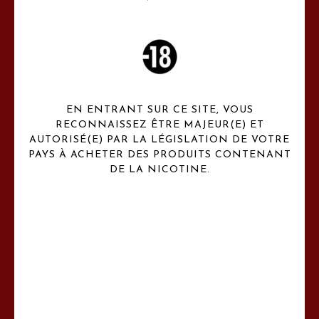
NOS COLLECTIONS
EN ENTRANT SUR CE SITE, VOUS
SAVEURS
RECONNAISSEZ ÊTRE MAJEUR(E) ET
AUTORISÉ(E) PAR LA LÉGISLATION DE VOTRE
Claude HENAUX Paris c'est une gamme de 12 e liquides premiums
uniques
PAYS À ACHETER DES PRODUITS CONTENANT
DE LA NICOTINE.