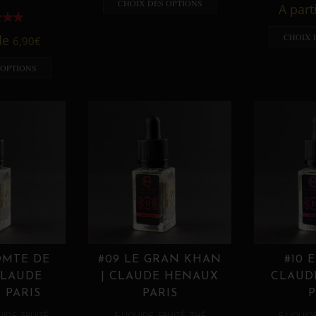
CHOIX DES OPTIONS
A part
CHOIX 
 de
6,90
€
 OPTIONS
OMTE DE
#09 LE GRAN KHAN
#10 
CLAUDE
| CLAUDE HENAUX
CLAUD
 PARIS
PARIS
P
,
,
,
,
UIDE
FRUITÉ
E LIQUIDE
FRUITÉ
THÉ
E LIQUID