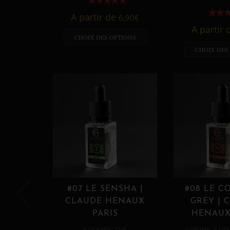
A partir de
6,90
€
A partir
CHOIX DES OPTIONS
CHOIX DES
#07 LE SENSHA |
#08 LE C
CLAUDE HENAUX
GREY | 
PARIS
HENAUX
,
,
E LIQUIDE
THÉ
AGRUME
E LIQ