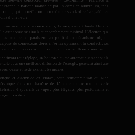
ette nouvelle conception brevetée « E8/E-nfinite » remplace la
raditionnelle
batterie
monobloc par un corps en aluminium, inox
u titane, qui accueille un accumulateur standard rechargeable en
oins d’une heure.
ournie avec deux
accumulateurs
, la
e-cigarette
Claude Henaux
llie autonomie maximale et encombrement minimal. L’électronique
t les soudures disparaissent, au profit d’un mécanisme original
omposé de connecteurs dorés à l’or fin optimisant la conductivité,
t montés sur un système de ressorts pour une meilleure connexion.
upprimant tout réglage, un bouton s’ajuste automatiquement sur la
atterie pour une meilleure diffusion de l’énergie, générant ainsi une
apeur dense et tiède exaltant les arômes.
onçue et assemblée en France, cette réinterprétation du Mod
écanique dans un diamètre de 15mm constitue une nouvelle
énération d’appareils de vape : plus élégants, plus performants et
onçus pour durer.