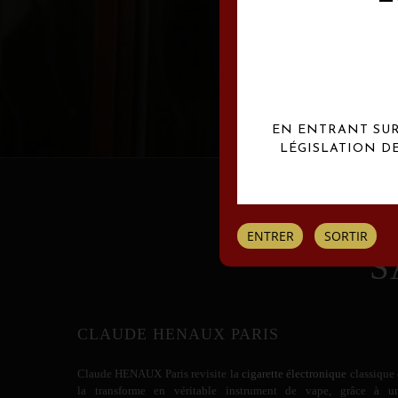
Les créations Claude
EN ENTRANT SUR 
LÉGISLATION D
ENTRER
SORTIR
S
CLAUDE HENAUX PARIS
Claude HENAUX
Paris revisite la
cigarette électronique
classique 
la transforme en véritable instrument de vape, grâce à u