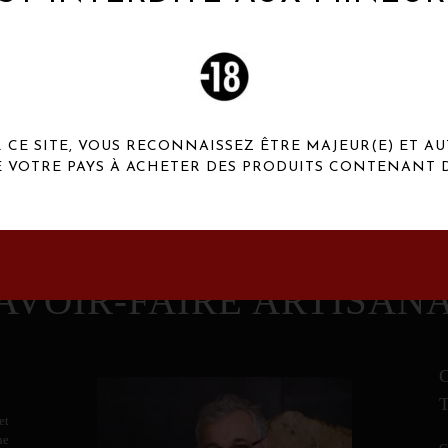
 Henaux Paris se démarquent par une originalité de
conception et une qualité de f
CE SITE, VOUS RECONNAISSEZ ÊTRE MAJEUR(E) ET AU
E VOTRE PAYS À ACHETER DES PRODUITS CONTENANT D
AVOIR-FAIRE ARTISAN
et
ne