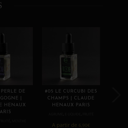
S
 PERLE DE
#05 LE CURCUBI DES
#06
GOGNE |
CHAMPS | CLAUDE
PROU
E HENAUX
HENAUX PARIS
HE
ARIS
,
,
AGRUME
E LIQUIDE
FRUITÉ
AGRUM
,
FRUITÉ
MENTHE
A partir de
6,90
€