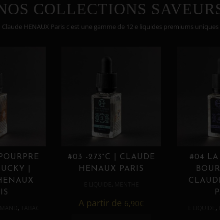
NOS COLLECTIONS SAVEUR
Claude HENAUX Paris c'est une gamme de 12 e liquides premiums uniques
 POURPRE
#03 -273°C | CLAUDE
#04 LA
UCKY |
HENAUX PARIS
BOUR
HENAUX
CLAUD
,
E LIQUIDE
MENTHE
IS
P
A partir de
6,90
€
,
,
MAND
TABAC
E LIQUIDE