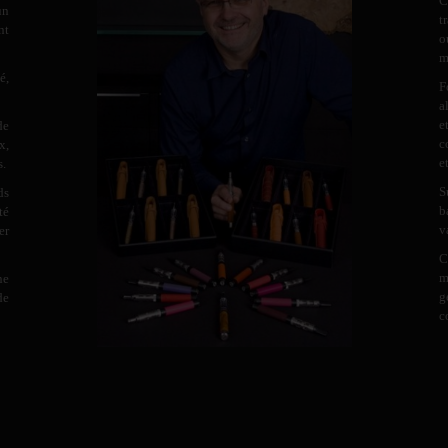
C
un
t
nt
o
m
é,
F
a
e
de
c
x,
e
s.
S
ds
b
té
v
er
C
m
ne
g
de
c