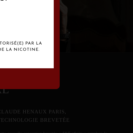
abrication
exclusives.
TORISÉ(E) PAR LA
E LA NICOTINE.
AL
CLAUDE HENAUX PARIS,
TECHNOLOGIE BREVETÉE