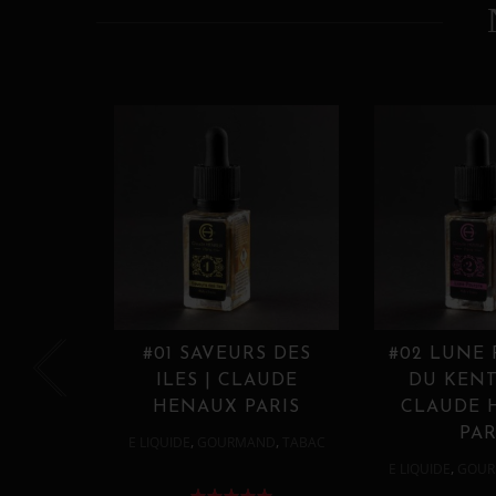
#01 SAVEURS DES
#02 LUNE
ILES | CLAUDE
DU KENT
HENAUX PARIS
CLAUDE 
PAR
,
,
E LIQUIDE
GOURMAND
TABAC
,
E LIQUIDE
GOUR