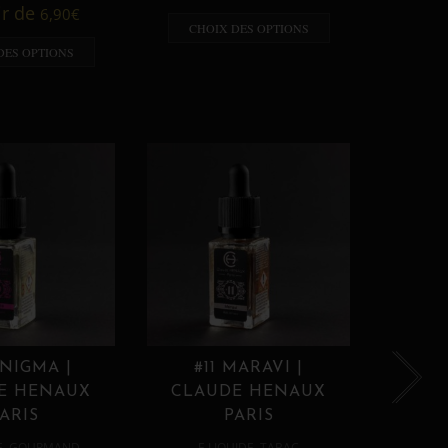
A p
ir de
6,90
€
CHOIX DES OPTIONS
CHO
DES OPTIONS
ENIGMA |
#11 MARAVI |
#12
E HENAUX
CLAUDE HENAUX
CLA
ARIS
PARIS
,
,
E
GOURMAND
E LIQUIDE
TABAC
E 