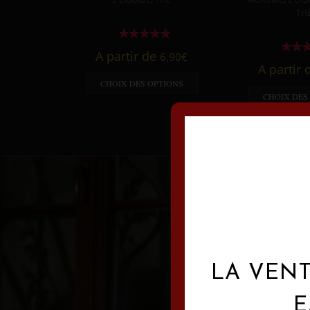
TH
A partir de
6,90
€
A partir
CHOIX DES OPTIONS
CHOIX DES
LA VENT
E