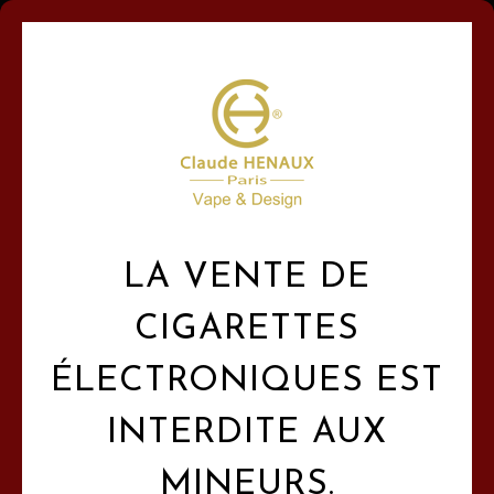
0,00
LA VENTE DE
CIGARETTES
ÉLECTRONIQUES EST
INTERDITE AUX
MINEURS.