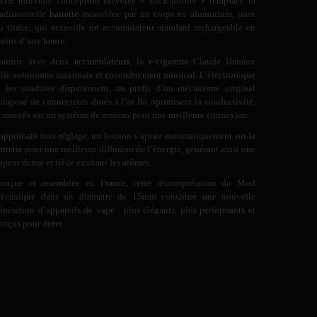
ette nouvelle conception brevetée « E8/E-nfinite » remplace la
raditionnelle
batterie
monobloc par un corps en aluminium, inox
u titane, qui accueille un accumulateur standard rechargeable en
oins d’une heure.
ournie avec deux
accumulateurs
, la
e-cigarette
Claude Henaux
llie autonomie maximale et encombrement minimal. L’électronique
t les soudures disparaissent, au profit d’un mécanisme original
omposé de connecteurs dorés à l’or fin optimisant la conductivité,
t montés sur un système de ressorts pour une meilleure connexion.
upprimant tout réglage, un bouton s’ajuste automatiquement sur la
atterie pour une meilleure diffusion de l’énergie, générant ainsi une
apeur dense et tiède exaltant les arômes.
onçue et assemblée en France, cette réinterprétation du Mod
écanique dans un diamètre de 15mm constitue une nouvelle
énération d’appareils de vape : plus élégants, plus performants et
onçus pour durer.