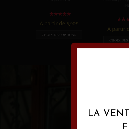
TH
A partir de
6,90
€
A partir
CHOIX DES OPTIONS
CHOIX DES
LA VENT
E