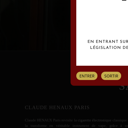
Les créations Claude
EN ENTRANT SUR 
LÉGISLATION D
ENTRER
SORTIR
S
CLAUDE HENAUX PARIS
Claude HENAUX
Paris revisite la
cigarette électronique
classique 
la transforme en véritable instrument de vape, grâce à u