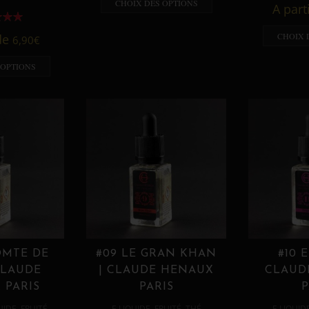
CHOIX DES OPTIONS
A part
CHOIX 
 de
6,90
€
 OPTIONS
OMTE DE
#09 LE GRAN KHAN
#10 
CLAUDE
| CLAUDE HENAUX
CLAUD
 PARIS
PARIS
P
,
,
,
,
UIDE
FRUITÉ
E LIQUIDE
FRUITÉ
THÉ
E LIQUID