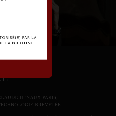
abrication
exclusives.
TORISÉ(E) PAR LA
E LA NICOTINE.
AL
CLAUDE HENAUX PARIS,
TECHNOLOGIE BREVETÉE