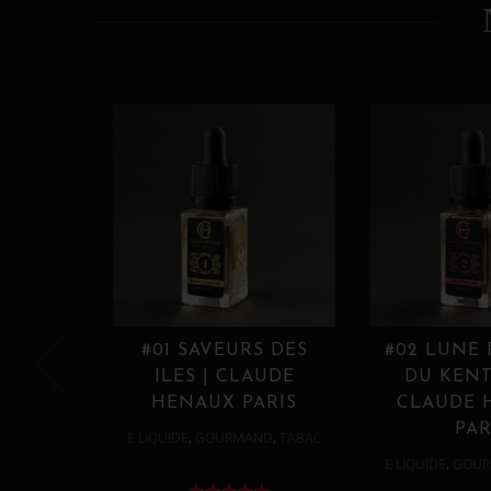
#01 SAVEURS DES
#02 LUNE
ILES | CLAUDE
DU KENT
HENAUX PARIS
CLAUDE 
PAR
,
,
E LIQUIDE
GOURMAND
TABAC
,
E LIQUIDE
GOUR