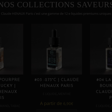
NOS COLLECTIONS SAVEUR
Claude HENAUX Paris c'est une gamme de 12 e liquides premiums uniques
 POURPRE
#03 -273°C | CLAUDE
#04 LA
UCKY |
HENAUX PARIS
BOUR
HENAUX
CLAUD
,
E LIQUIDE
MENTHE
IS
P
A partir de
6,90
€
,
,
MAND
TABAC
E LIQUIDE