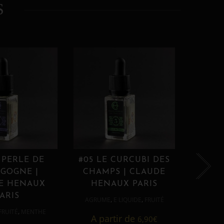
S
 PERLE DE
#05 LE CURCUBI DES
#06
GOGNE |
CHAMPS | CLAUDE
PROU
E HENAUX
HENAUX PARIS
HE
ARIS
,
,
AGRUME
E LIQUIDE
FRUITÉ
AGRUM
,
FRUITÉ
MENTHE
A partir de
6,90
€