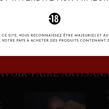
 Henaux Paris se démarquent par une originalité de
conception et une qualité de f
CE SITE, VOUS RECONNAISSEZ ÊTRE MAJEUR(E) ET AU
E VOTRE PAYS À ACHETER DES PRODUITS CONTENANT D
AVOIR-FAIRE ARTISAN
et
ne