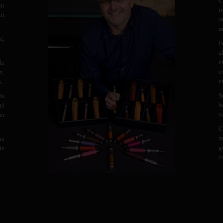
C
un
t
nt
o
m
é,
F
a
e
de
c
x,
e
s.
S
ds
b
té
v
er
C
m
ne
g
de
c