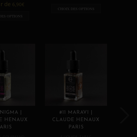
A p
ir de
6,90
€
CHOIX DES OPTIONS
CHO
DES OPTIONS
ENIGMA |
#11 MARAVI |
#12
E HENAUX
CLAUDE HENAUX
CLA
ARIS
PARIS
,
,
E
GOURMAND
E LIQUIDE
TABAC
E 