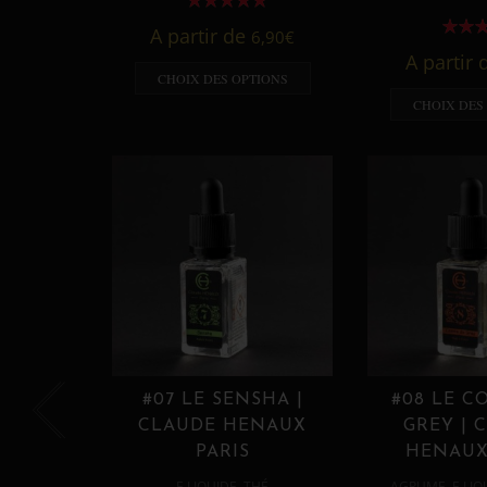
A partir de
6,90
€
A partir
CHOIX DES OPTIONS
CHOIX DES
#07 LE SENSHA |
#08 LE C
CLAUDE HENAUX
GREY | 
PARIS
HENAUX
,
,
E LIQUIDE
THÉ
AGRUME
E LIQ