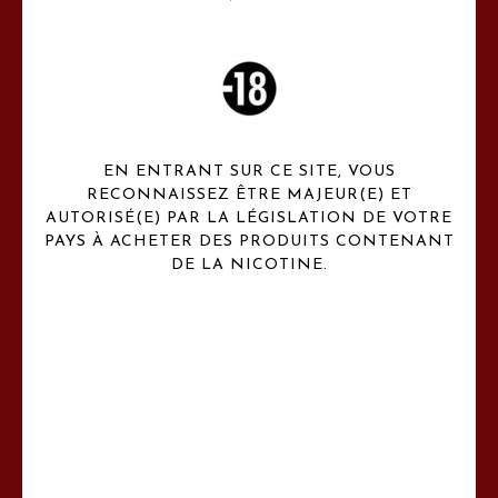
NOS COLLECTIONS
EN ENTRANT SUR CE SITE, VOUS
SAVEURS
RECONNAISSEZ ÊTRE MAJEUR(E) ET
AUTORISÉ(E) PAR LA LÉGISLATION DE VOTRE
Claude HENAUX Paris c'est une gamme de 12 e liquides premiums
uniques
PAYS À ACHETER DES PRODUITS CONTENANT
DE LA NICOTINE.