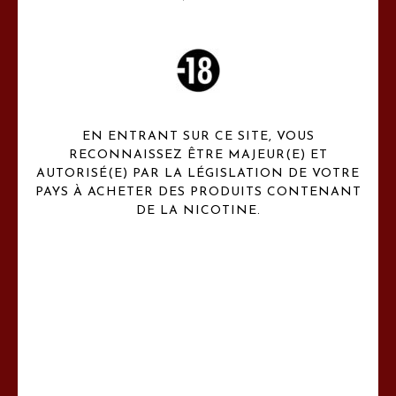
NOS COLLECTIONS
EN ENTRANT SUR CE SITE, VOUS
SAVEURS
RECONNAISSEZ ÊTRE MAJEUR(E) ET
AUTORISÉ(E) PAR LA LÉGISLATION DE VOTRE
Claude HENAUX Paris c'est une gamme de 12 e liquides premiums
uniques
PAYS À ACHETER DES PRODUITS CONTENANT
DE LA NICOTINE.