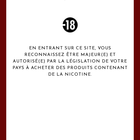
NOS COLLECTIONS
EN ENTRANT SUR CE SITE, VOUS
SAVEURS
RECONNAISSEZ ÊTRE MAJEUR(E) ET
AUTORISÉ(E) PAR LA LÉGISLATION DE VOTRE
Claude HENAUX Paris c'est une gamme de 12 e liquides premiums
uniques
PAYS À ACHETER DES PRODUITS CONTENANT
DE LA NICOTINE.