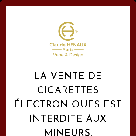
0,00
LA VENTE DE
CIGARETTES
ÉLECTRONIQUES EST
INTERDITE AUX
MINEURS.