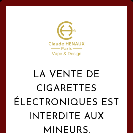
0,00
LA VENTE DE
CIGARETTES
ÉLECTRONIQUES EST
INTERDITE AUX
MINEURS.