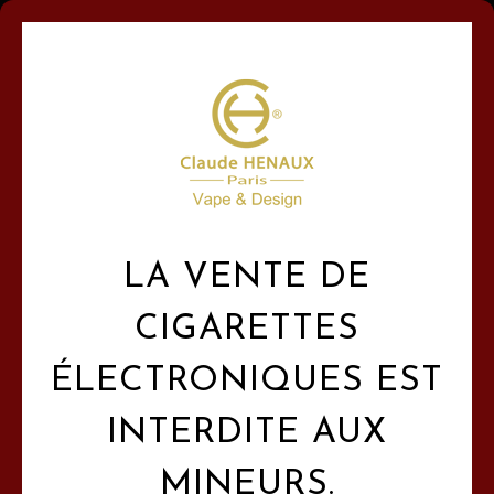
0,00
LA VENTE DE
CIGARETTES
ÉLECTRONIQUES EST
INTERDITE AUX
MINEURS.