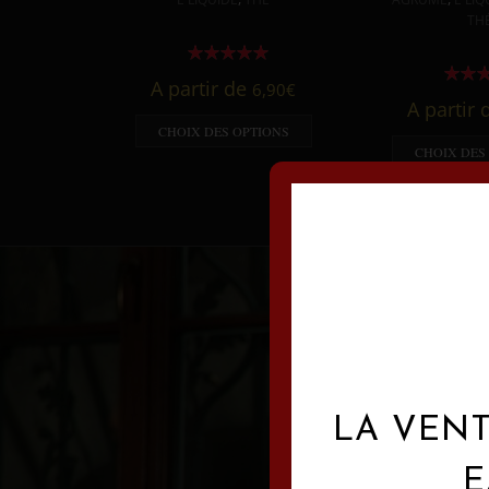
TH
A partir de
6,90
€
A partir
CHOIX DES OPTIONS
CHOIX DES
LA VENT
E