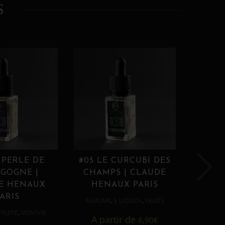
S
 PERLE DE
#05 LE CURCUBI DES
#06
GOGNE |
CHAMPS | CLAUDE
PROU
E HENAUX
HENAUX PARIS
HE
ARIS
,
,
AGRUME
E LIQUIDE
FRUITÉ
AGRUM
,
FRUITÉ
MENTHE
A partir de
6,90
€