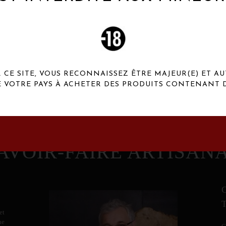
 Henaux Paris se démarquent par une originalité de
conception et une qualité de f
CE SITE, VOUS RECONNAISSEZ ÊTRE MAJEUR(E) ET AU
E VOTRE PAYS À ACHETER DES PRODUITS CONTENANT D
AVOIR-FAIRE ARTISAN
et
ne