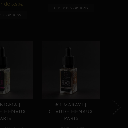
A p
ir de
6,90
€
CHOIX DES OPTIONS
CHO
DES OPTIONS
ENIGMA |
#11 MARAVI |
#12
E HENAUX
CLAUDE HENAUX
CLA
ARIS
PARIS
,
,
E
GOURMAND
E LIQUIDE
TABAC
E 