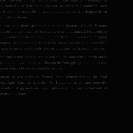
ette nouvelle conception brevetée « E8/E-nfinite » remplace la
raditionnelle
batterie
monobloc par un corps en aluminium, inox
u titane, qui accueille un accumulateur standard rechargeable en
oins d’une heure.
ournie avec deux
accumulateurs
, la
e-cigarette
Claude Henaux
llie autonomie maximale et encombrement minimal. L’électronique
t les soudures disparaissent, au profit d’un mécanisme original
omposé de connecteurs dorés à l’or fin optimisant la conductivité,
t montés sur un système de ressorts pour une meilleure connexion.
upprimant tout réglage, un bouton s’ajuste automatiquement sur la
atterie pour une meilleure diffusion de l’énergie, générant ainsi une
apeur dense et tiède exaltant les arômes.
onçue et assemblée en France, cette réinterprétation du Mod
écanique dans un diamètre de 15mm constitue une nouvelle
énération d’appareils de vape : plus élégants, plus performants et
onçus pour durer.