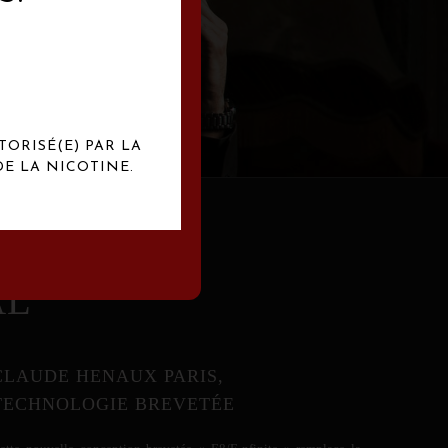
abrication
exclusives.
TORISÉ(E) PAR LA
E LA NICOTINE.
AL
CLAUDE HENAUX PARIS,
TECHNOLOGIE BREVETÉE