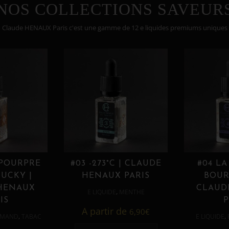
NOS COLLECTIONS SAVEUR
Claude HENAUX Paris c'est une gamme de 12 e liquides premiums uniques
 POURPRE
#03 -273°C | CLAUDE
#04 LA
UCKY |
HENAUX PARIS
BOUR
HENAUX
CLAUD
,
E LIQUIDE
MENTHE
IS
P
A partir de
6,90
€
,
,
MAND
TABAC
E LIQUIDE