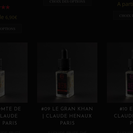
CHOIX DES OPTIONS
A part
CHOIX 
 de
6,90
€
 OPTIONS
OMTE DE
#09 LE GRAN KHAN
#10 
CLAUDE
| CLAUDE HENAUX
CLAUD
 PARIS
PARIS
P
,
,
,
,
UIDE
FRUITÉ
E LIQUIDE
FRUITÉ
THÉ
E LIQUID