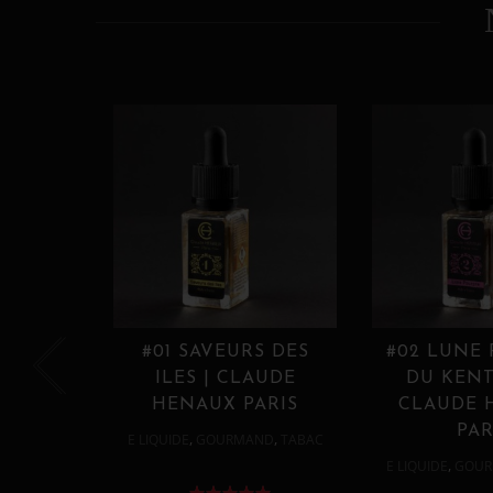
#01 SAVEURS DES
#02 LUNE
ILES | CLAUDE
DU KENT
HENAUX PARIS
CLAUDE 
PAR
,
,
E LIQUIDE
GOURMAND
TABAC
,
E LIQUIDE
GOUR