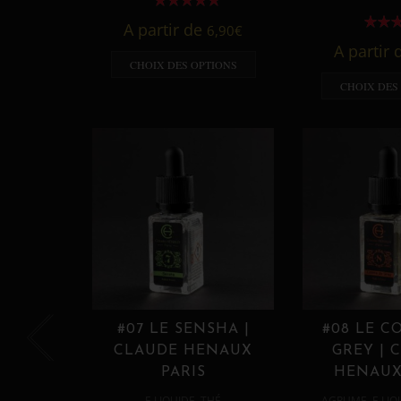
A partir de
6,90
€
A partir
CHOIX DES OPTIONS
CHOIX DES
#07 LE SENSHA |
#08 LE C
CLAUDE HENAUX
GREY | 
PARIS
HENAUX
,
,
E LIQUIDE
THÉ
AGRUME
E LIQ