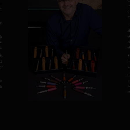
C
un
t
nt
o
m
é,
F
a
e
de
c
x,
e
s.
S
ds
b
té
v
er
C
m
ne
g
de
c