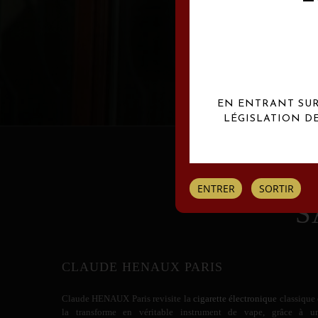
Les créations Claude
EN ENTRANT SUR 
LÉGISLATION D
ENTRER
SORTIR
S
CLAUDE HENAUX PARIS
Claude HENAUX
Paris revisite la
cigarette électronique
classique 
la transforme en véritable instrument de vape, grâce à u