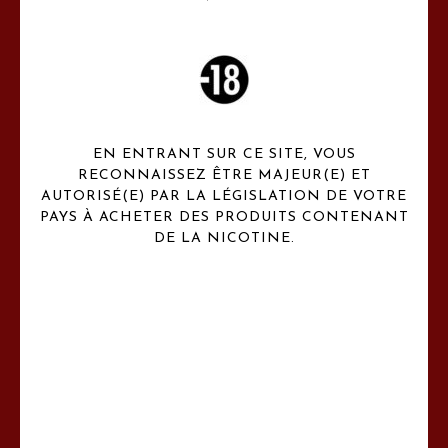
NOS COLLECTIONS
EN ENTRANT SUR CE SITE, VOUS
SAVEURS
RECONNAISSEZ ÊTRE MAJEUR(E) ET
AUTORISÉ(E) PAR LA LÉGISLATION DE VOTRE
Claude HENAUX Paris c'est une gamme de 12 e liquides premiums
uniques
PAYS À ACHETER DES PRODUITS CONTENANT
DE LA NICOTINE.