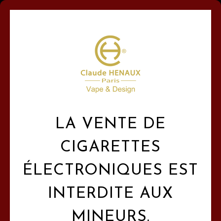
0,00
LA VENTE DE
CIGARETTES
ÉLECTRONIQUES EST
INTERDITE AUX
MINEURS.