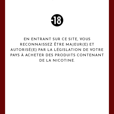
NOS COLLECTIONS
EN ENTRANT SUR CE SITE, VOUS
SAVEURS
RECONNAISSEZ ÊTRE MAJEUR(E) ET
AUTORISÉ(E) PAR LA LÉGISLATION DE VOTRE
Claude HENAUX Paris c'est une gamme de 12 e liquides premiums
uniques
PAYS À ACHETER DES PRODUITS CONTENANT
DE LA NICOTINE.