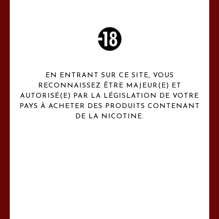
NOS COLLECTIONS
EN ENTRANT SUR CE SITE, VOUS
SAVEURS
RECONNAISSEZ ÊTRE MAJEUR(E) ET
AUTORISÉ(E) PAR LA LÉGISLATION DE VOTRE
Claude HENAUX Paris c'est une gamme de 12 e liquides premiums
uniques
PAYS À ACHETER DES PRODUITS CONTENANT
DE LA NICOTINE.