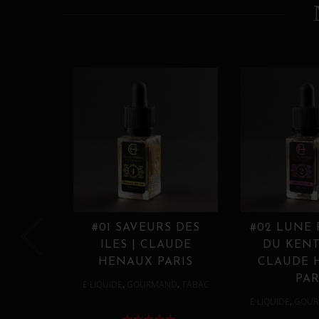
#01 SAVEURS DES
#02 LUNE
ILES | CLAUDE
DU KENT
HENAUX PARIS
CLAUDE 
PAR
,
,
E LIQUIDE
GOURMAND
TABAC
,
E LIQUIDE
GOUR