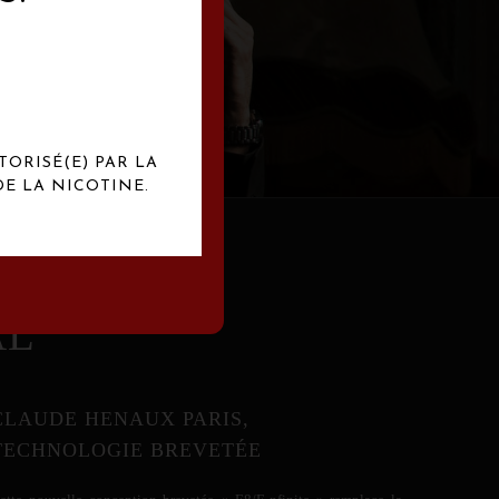
abrication
exclusives.
TORISÉ(E) PAR LA
E LA NICOTINE.
AL
CLAUDE HENAUX PARIS,
TECHNOLOGIE BREVETÉE