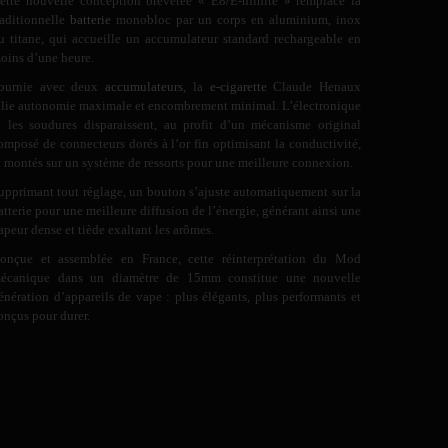
ette nouvelle conception brevetée « E8/E-nfinite » remplace la
raditionnelle
batterie
monobloc par un corps en aluminium, inox
u titane, qui accueille un accumulateur standard rechargeable en
oins d’une heure.
ournie avec deux
accumulateurs
, la
e-cigarette
Claude Henaux
llie autonomie maximale et encombrement minimal. L’électronique
t les soudures disparaissent, au profit d’un mécanisme original
omposé de connecteurs dorés à l’or fin optimisant la conductivité,
t montés sur un système de ressorts pour une meilleure connexion.
upprimant tout réglage, un bouton s’ajuste automatiquement sur la
atterie pour une meilleure diffusion de l’énergie, générant ainsi une
apeur dense et tiède exaltant les arômes.
onçue et assemblée en France, cette réinterprétation du Mod
écanique dans un diamètre de 15mm constitue une nouvelle
énération d’appareils de vape : plus élégants, plus performants et
onçus pour durer.