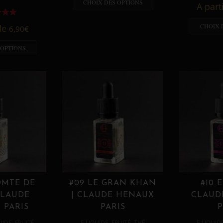
CHOIX DES OPTIONS
A part
CHOIX 
 de
6,90
€
 OPTIONS
OMTE DE
#09 LE GRAN KHAN
#10 
CLAUDE
| CLAUDE HENAUX
CLAUD
 PARIS
PARIS
P
,
,
,
,
UIDE
FRUITÉ
E LIQUIDE
FRUITÉ
THÉ
E LIQUID