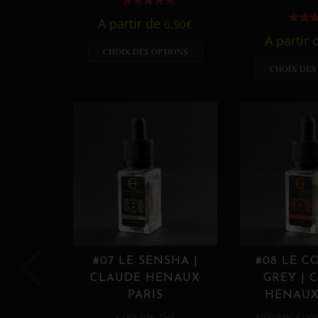
A partir de
6,90
€
A partir
CHOIX DES OPTIONS
CHOIX DES
#07 LE SENSHA |
#08 LE C
CLAUDE HENAUX
GREY | 
PARIS
HENAUX
,
,
E LIQUIDE
THÉ
AGRUME
E LIQ