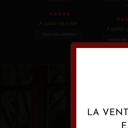
TH
A partir de
6,90
€
A partir
CHOIX DES OPTIONS
CHOIX DES
LA VENT
E