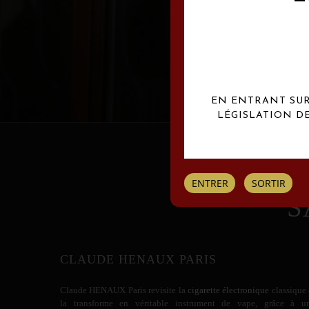
Les créations Claude
EN ENTRANT SUR 
LÉGISLATION D
ENTRER
SORTIR
S
CLAUDE HENAUX PARIS
Claude HENAUX
Paris revisite la
cigarette électronique
classique 
la transforme en véritable instrument de vape, grâce à u