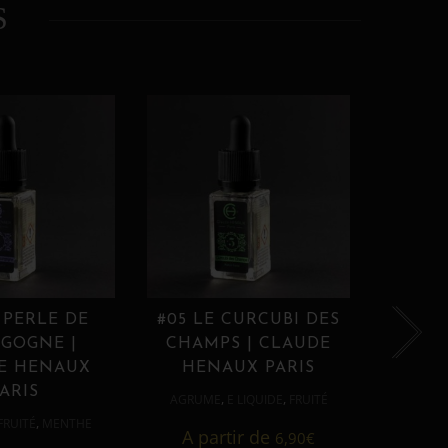
S
 PERLE DE
#05 LE CURCUBI DES
#06
GOGNE |
CHAMPS | CLAUDE
PROU
E HENAUX
HENAUX PARIS
HE
ARIS
,
,
AGRUME
E LIQUIDE
FRUITÉ
AGRUM
,
FRUITÉ
MENTHE
A partir de
6,90
€