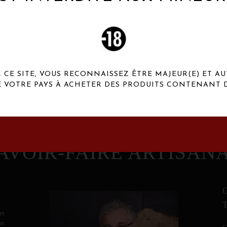
 Henaux Paris se démarquent par une originalité de
conception et une qualité de f
CE SITE, VOUS RECONNAISSEZ ÊTRE MAJEUR(E) ET AU
E VOTRE PAYS À ACHETER DES PRODUITS CONTENANT D
AVOIR-FAIRE ARTISAN
et
ne