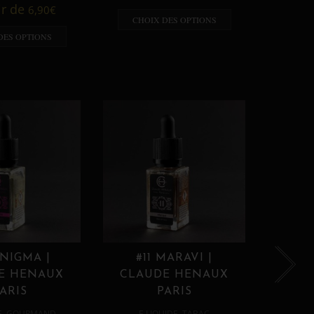
A p
ir de
6,90
€
CHOIX DES OPTIONS
CHO
DES OPTIONS
ENIGMA |
#11 MARAVI |
#12
E HENAUX
CLAUDE HENAUX
CLA
ARIS
PARIS
,
,
E
GOURMAND
E LIQUIDE
TABAC
E 