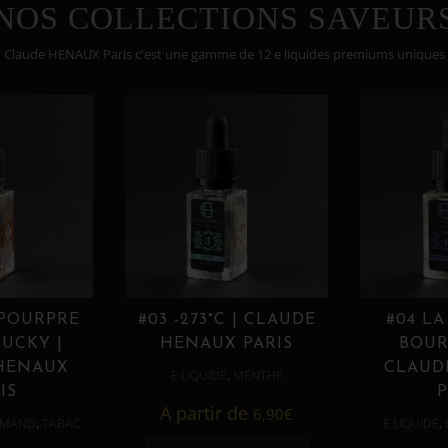
NOS COLLECTIONS SAVEUR
Claude HENAUX Paris c'est une gamme de 12 e liquides premiums uniques
 POURPRE
#03 -273°C | CLAUDE
#04 LA
UCKY |
HENAUX PARIS
BOUR
HENAUX
CLAUD
,
E LIQUIDE
MENTHE
IS
P
A partir de
6,90
€
,
,
MAND
TABAC
E LIQUIDE