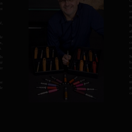
C
un
t
nt
o
m
é,
F
a
e
de
c
x,
e
s.
S
ds
b
té
v
er
C
m
ne
g
de
c