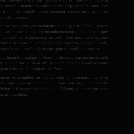
ette nouvelle conception brevetée « E8/E-nfinite » remplace la
raditionnelle
batterie
monobloc par un corps en aluminium, inox
u titane, qui accueille un accumulateur standard rechargeable en
oins d’une heure.
ournie avec deux
accumulateurs
, la
e-cigarette
Claude Henaux
llie autonomie maximale et encombrement minimal. L’électronique
t les soudures disparaissent, au profit d’un mécanisme original
omposé de connecteurs dorés à l’or fin optimisant la conductivité,
t montés sur un système de ressorts pour une meilleure connexion.
upprimant tout réglage, un bouton s’ajuste automatiquement sur la
atterie pour une meilleure diffusion de l’énergie, générant ainsi une
apeur dense et tiède exaltant les arômes.
onçue et assemblée en France, cette réinterprétation du Mod
écanique dans un diamètre de 15mm constitue une nouvelle
énération d’appareils de vape : plus élégants, plus performants et
onçus pour durer.