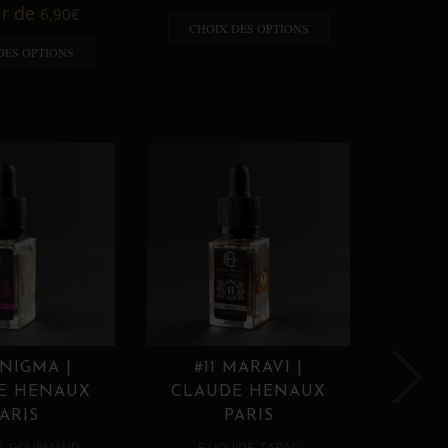
A p
ir de
6,90
€
CHOIX DES OPTIONS
CHO
DES OPTIONS
ENIGMA |
#11 MARAVI |
#12
E HENAUX
CLAUDE HENAUX
CLA
ARIS
PARIS
,
,
E
GOURMAND
E LIQUIDE
TABAC
E 