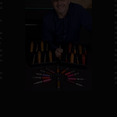
C
un
t
nt
o
m
é,
F
a
e
de
c
x,
e
s.
S
ds
b
té
v
er
C
m
ne
g
de
c