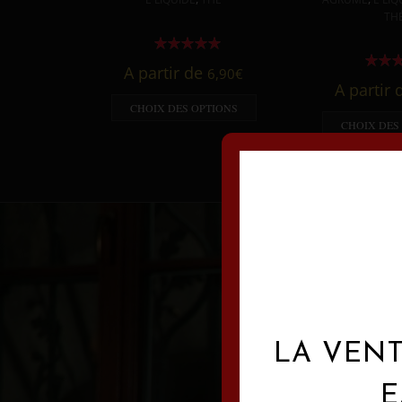
TH
A partir de
6,90
€
A partir
CHOIX DES OPTIONS
CHOIX DES
LA VENT
E