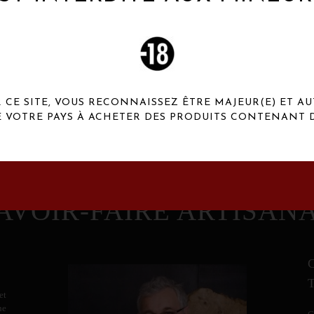
 Henaux Paris se démarquent par une originalité de
conception et une qualité de f
CE SITE, VOUS RECONNAISSEZ ÊTRE MAJEUR(E) ET AU
E VOTRE PAYS À ACHETER DES PRODUITS CONTENANT D
AVOIR-FAIRE ARTISAN
et
ne