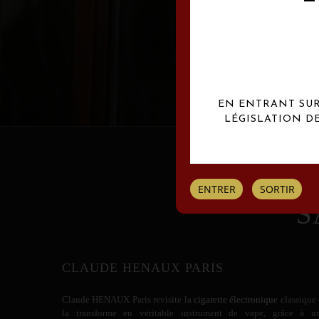
Les créations Claude
EN ENTRANT SUR 
LÉGISLATION D
ENTRER
SORTIR
S
CLAUDE HENAUX PARIS
Claude HENAUX
Paris revisite la
cigarette électronique
classique 
la transforme en véritable instrument de vape, grâce à u