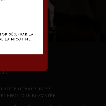
abrication
exclusives.
TORISÉ(E) PAR LA
E LA NICOTINE.
AL
CLAUDE HENAUX PARIS,
TECHNOLOGIE BREVETÉE