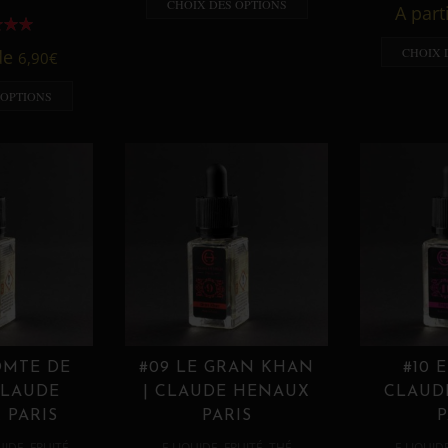
CHOIX DES OPTIONS
A part
CHOIX 
 de
6,90
€
 OPTIONS
OMTE DE
#09 LE GRAN KHAN
#10 
CLAUDE
| CLAUDE HENAUX
CLAUD
 PARIS
PARIS
P
,
,
,
,
UIDE
FRUITÉ
E LIQUIDE
FRUITÉ
THÉ
E LIQUID