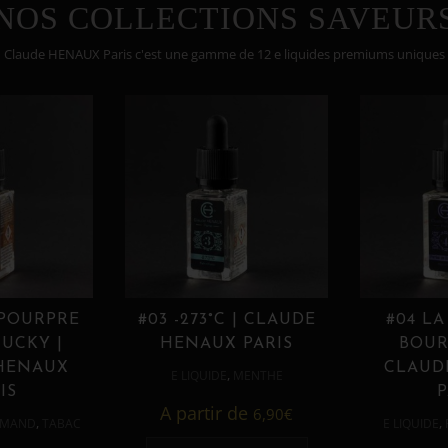
NOS COLLECTIONS SAVEUR
Claude HENAUX Paris c'est une gamme de 12 e liquides premiums uniques
 POURPRE
#03 -273°C | CLAUDE
#04 LA
UCKY |
HENAUX PARIS
BOUR
HENAUX
CLAUD
,
E LIQUIDE
MENTHE
IS
P
A partir de
6,90
€
,
,
MAND
TABAC
E LIQUIDE