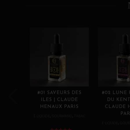
#01 SAVEURS DES
#02 LUNE
ILES | CLAUDE
DU KENT
HENAUX PARIS
CLAUDE 
PAR
,
,
E LIQUIDE
GOURMAND
TABAC
,
E LIQUIDE
GOUR