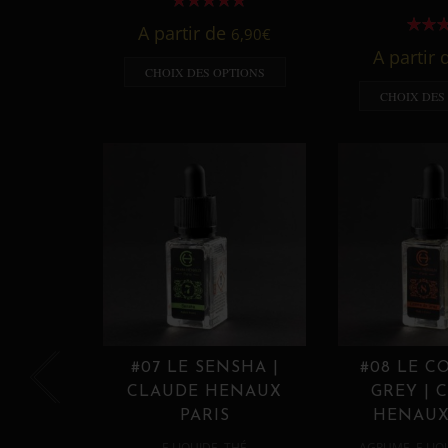
A partir de
6,90
€
A partir
CHOIX DES OPTIONS
CHOIX DES
#07 LE SENSHA |
#08 LE C
CLAUDE HENAUX
GREY | 
PARIS
HENAUX
,
,
E LIQUIDE
THÉ
AGRUME
E LIQ