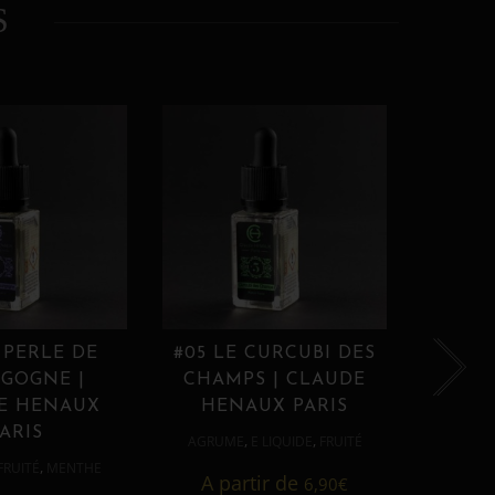
S
 PERLE DE
#05 LE CURCUBI DES
#06
GOGNE |
CHAMPS | CLAUDE
PROU
E HENAUX
HENAUX PARIS
HE
ARIS
,
,
AGRUME
E LIQUIDE
FRUITÉ
AGRUM
,
FRUITÉ
MENTHE
A partir de
6,90
€