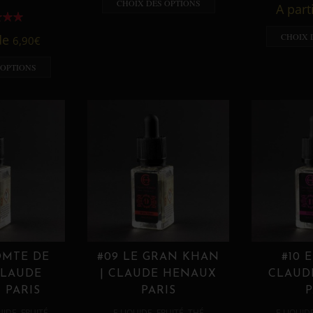
CHOIX DES OPTIONS
A part
CHOIX 
 de
6,90
€
 OPTIONS
OMTE DE
#09 LE GRAN KHAN
#10 
CLAUDE
| CLAUDE HENAUX
CLAUD
 PARIS
PARIS
P
,
,
,
,
UIDE
FRUITÉ
E LIQUIDE
FRUITÉ
THÉ
E LIQUID