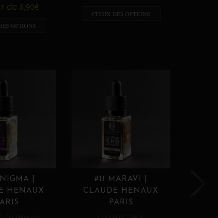
A p
ir de
6,90
€
CHOIX DES OPTIONS
CHO
DES OPTIONS
ENIGMA |
#11 MARAVI |
#12
E HENAUX
CLAUDE HENAUX
CLA
ARIS
PARIS
,
,
E
GOURMAND
E LIQUIDE
TABAC
E 