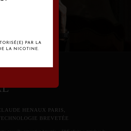
abrication
exclusives.
TORISÉ(E) PAR LA
E LA NICOTINE.
AL
CLAUDE HENAUX PARIS,
TECHNOLOGIE BREVETÉE