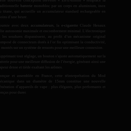
ette nouvelle conception brevetée « E8/E-nfinite » remplace la
raditionnelle
batterie
monobloc par un corps en aluminium, inox
u titane, qui accueille un accumulateur standard rechargeable en
oins d’une heure.
ournie avec deux
accumulateurs
, la
e-cigarette
Claude Henaux
llie autonomie maximale et encombrement minimal. L’électronique
t les soudures disparaissent, au profit d’un mécanisme original
omposé de connecteurs dorés à l’or fin optimisant la conductivité,
t montés sur un système de ressorts pour une meilleure connexion.
upprimant tout réglage, un bouton s’ajuste automatiquement sur la
atterie pour une meilleure diffusion de l’énergie, générant ainsi une
apeur dense et tiède exaltant les arômes.
onçue et assemblée en France, cette réinterprétation du Mod
écanique dans un diamètre de 15mm constitue une nouvelle
énération d’appareils de vape : plus élégants, plus performants et
onçus pour durer.