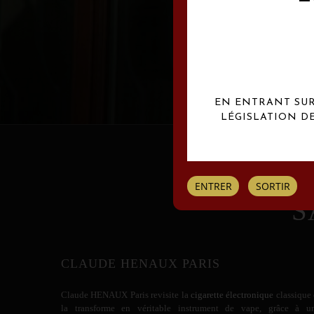
Les créations Claude
EN ENTRANT SUR 
LÉGISLATION D
ENTRER
SORTIR
S
CLAUDE HENAUX PARIS
Claude HENAUX
Paris revisite la
cigarette électronique
classique 
la transforme en véritable instrument de vape, grâce à u