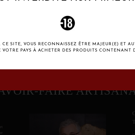
 Henaux Paris se démarquent par une originalité de
conception et une qualité de f
CE SITE, VOUS RECONNAISSEZ ÊTRE MAJEUR(E) ET AU
E VOTRE PAYS À ACHETER DES PRODUITS CONTENANT D
AVOIR-FAIRE ARTISAN
et
ne