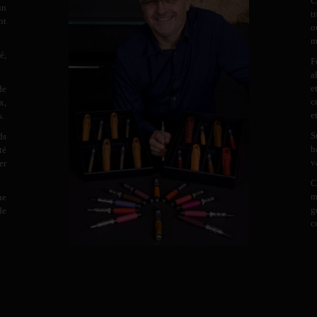
C
un
t
nt
o
m
é,
F
a
e
de
c
x,
e
s.
S
ds
b
té
v
er
C
m
ne
g
de
c