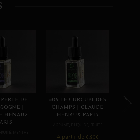
S
 PERLE DE
#05 LE CURCUBI DES
#06
GOGNE |
CHAMPS | CLAUDE
PROU
E HENAUX
HENAUX PARIS
HE
ARIS
,
,
AGRUME
E LIQUIDE
FRUITÉ
AGRUM
,
FRUITÉ
MENTHE
A partir de
6,90
€