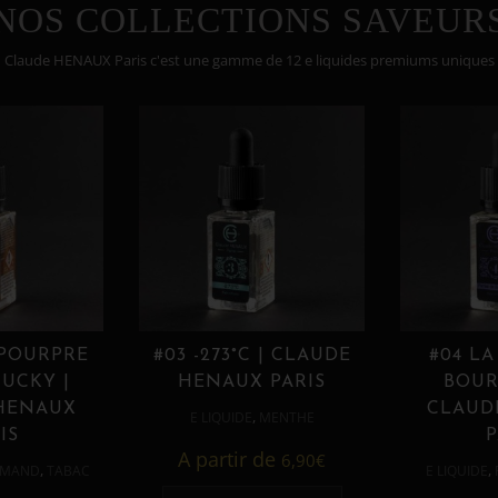
NOS COLLECTIONS SAVEUR
Claude HENAUX Paris c'est une gamme de 12 e liquides premiums uniques
 POURPRE
#03 -273°C | CLAUDE
#04 LA
UCKY |
HENAUX PARIS
BOUR
HENAUX
CLAUD
,
E LIQUIDE
MENTHE
IS
P
A partir de
6,90
€
,
,
MAND
TABAC
E LIQUIDE