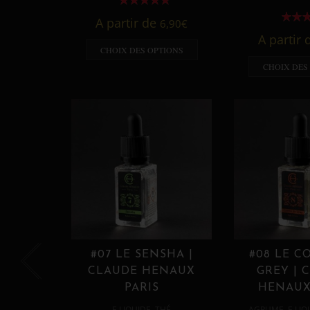
A partir de
6,90
€
A partir
CHOIX DES OPTIONS
CHOIX DES
#07 LE SENSHA |
#08 LE C
CLAUDE HENAUX
GREY | 
PARIS
HENAUX
,
,
E LIQUIDE
THÉ
AGRUME
E LIQ