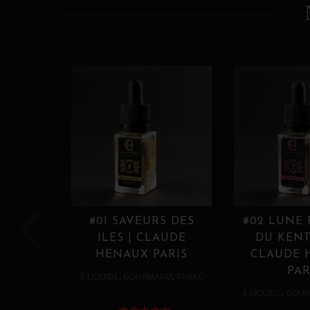
#01 SAVEURS DES
#02 LUNE
ILES | CLAUDE
DU KENT
HENAUX PARIS
CLAUDE 
PAR
,
,
E LIQUIDE
GOURMAND
TABAC
,
E LIQUIDE
GOUR