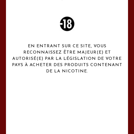
NOS COLLECTIONS
EN ENTRANT SUR CE SITE, VOUS
SAVEURS
RECONNAISSEZ ÊTRE MAJEUR(E) ET
AUTORISÉ(E) PAR LA LÉGISLATION DE VOTRE
Claude HENAUX Paris c'est une gamme de 12 e liquides premiums
uniques
PAYS À ACHETER DES PRODUITS CONTENANT
DE LA NICOTINE.