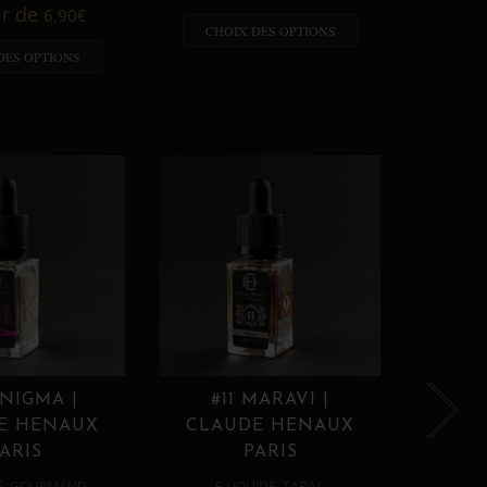
A p
ir de
6,90
€
CHOIX DES OPTIONS
CHO
DES OPTIONS
ENIGMA |
#11 MARAVI |
#12
E HENAUX
CLAUDE HENAUX
CLA
ARIS
PARIS
,
,
E
GOURMAND
E LIQUIDE
TABAC
E 