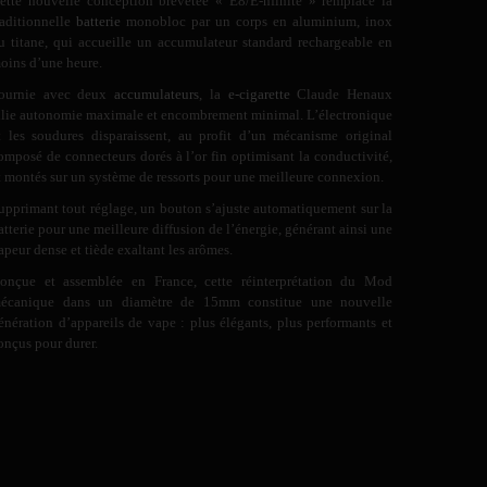
ette nouvelle conception brevetée « E8/E-nfinite » remplace la
raditionnelle
batterie
monobloc par un corps en aluminium, inox
u titane, qui accueille un accumulateur standard rechargeable en
oins d’une heure.
ournie avec deux
accumulateurs
, la
e-cigarette
Claude Henaux
llie autonomie maximale et encombrement minimal. L’électronique
t les soudures disparaissent, au profit d’un mécanisme original
omposé de connecteurs dorés à l’or fin optimisant la conductivité,
t montés sur un système de ressorts pour une meilleure connexion.
upprimant tout réglage, un bouton s’ajuste automatiquement sur la
atterie pour une meilleure diffusion de l’énergie, générant ainsi une
apeur dense et tiède exaltant les arômes.
onçue et assemblée en France, cette réinterprétation du Mod
écanique dans un diamètre de 15mm constitue une nouvelle
énération d’appareils de vape : plus élégants, plus performants et
onçus pour durer.