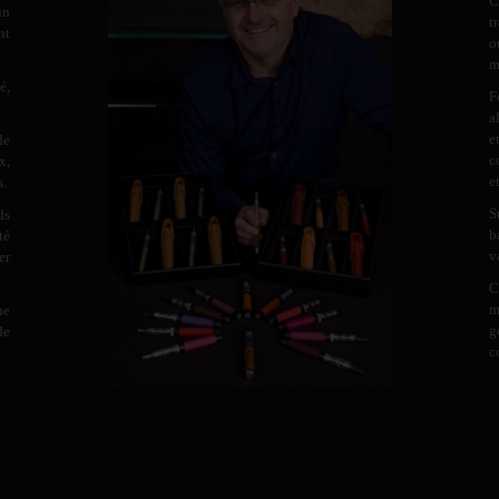
C
un
t
nt
o
m
é,
F
a
e
de
c
x,
e
s.
S
ds
b
té
v
er
C
m
ne
g
de
c