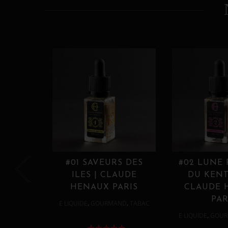
#01 SAVEURS DES
#02 LUNE
ILES | CLAUDE
DU KENT
HENAUX PARIS
CLAUDE 
PAR
,
,
E LIQUIDE
GOURMAND
TABAC
,
E LIQUIDE
GOUR