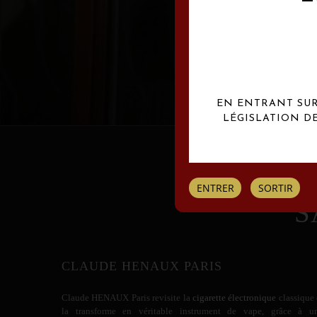
Les créations Claude
EN ENTRANT SUR 
LÉGISLATION D
ENTRER
SORTIR
S
CLAUDE HENAUX PARIS
Claude HENAUX
Paris revisite la
cigarette électronique
classique 
la transforme en véritable instrument de vape, grâce à u