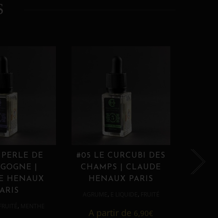
S
 PERLE DE
#05 LE CURCUBI DES
#06
GOGNE |
CHAMPS | CLAUDE
PROU
E HENAUX
HENAUX PARIS
HE
ARIS
,
,
AGRUME
E LIQUIDE
FRUITÉ
AGRUM
,
FRUITÉ
MENTHE
A partir de
6,90
€