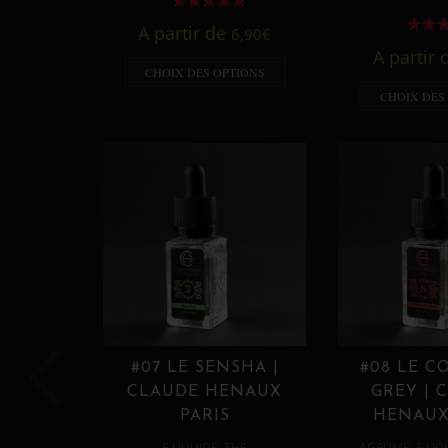
A partir de
6,90
€
A partir
CHOIX DES OPTIONS
CHOIX DES
#07 LE SENSHA |
#08 LE C
CLAUDE HENAUX
GREY | 
PARIS
HENAUX
,
,
E LIQUIDE
THÉ
AGRUME
E LIQ