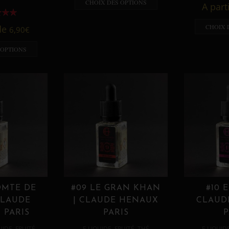
CHOIX DES OPTIONS
A part
CHOIX 
 de
6,90
€
 OPTIONS
OMTE DE
#09 LE GRAN KHAN
#10 
CLAUDE
| CLAUDE HENAUX
CLAUD
 PARIS
PARIS
P
,
,
,
,
UIDE
FRUITÉ
E LIQUIDE
FRUITÉ
THÉ
E LIQUID