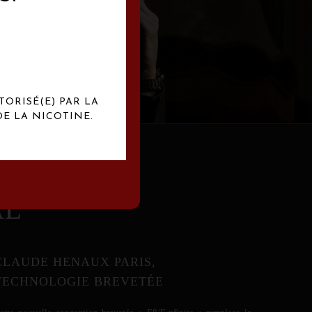
abrication
exclusives.
TORISÉ(E) PAR LA
E LA NICOTINE.
AL
CLAUDE HENAUX PARIS,
TECHNOLOGIE BREVETÉE