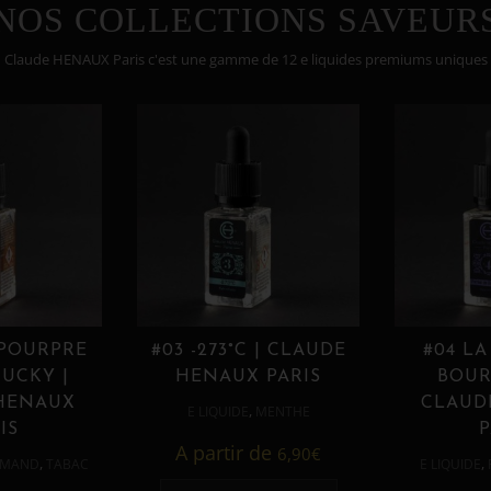
NOS COLLECTIONS SAVEUR
Claude HENAUX Paris c'est une gamme de 12 e liquides premiums uniques
 POURPRE
#03 -273°C | CLAUDE
#04 LA
UCKY |
HENAUX PARIS
BOUR
HENAUX
CLAUD
,
E LIQUIDE
MENTHE
IS
P
A partir de
6,90
€
,
,
MAND
TABAC
E LIQUIDE