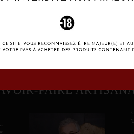
 Henaux Paris se démarquent par une originalité de
conception et une qualité de f
CE SITE, VOUS RECONNAISSEZ ÊTRE MAJEUR(E) ET AU
E VOTRE PAYS À ACHETER DES PRODUITS CONTENANT D
AVOIR-FAIRE ARTISAN
et
ne