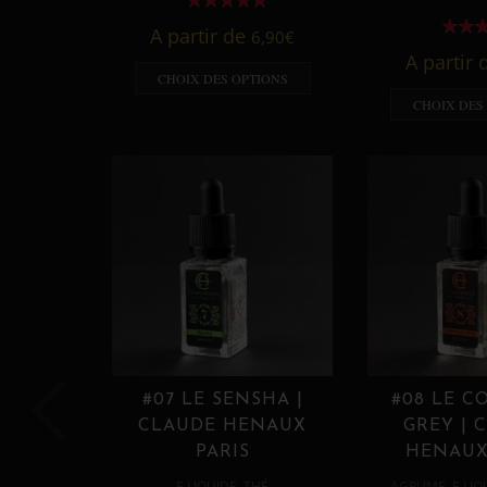
A partir de
6,90
€
A partir
CHOIX DES OPTIONS
CHOIX DES
#07 LE SENSHA |
#08 LE C
CLAUDE HENAUX
GREY | 
PARIS
HENAUX
,
,
E LIQUIDE
THÉ
AGRUME
E LIQ