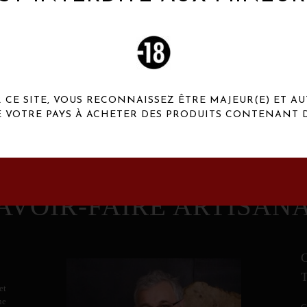
 Henaux Paris se démarquent par une originalité de
conception et une qualité de f
CE SITE, VOUS RECONNAISSEZ ÊTRE MAJEUR(E) ET AU
E VOTRE PAYS À ACHETER DES PRODUITS CONTENANT D
AVOIR-FAIRE ARTISAN
et
ne