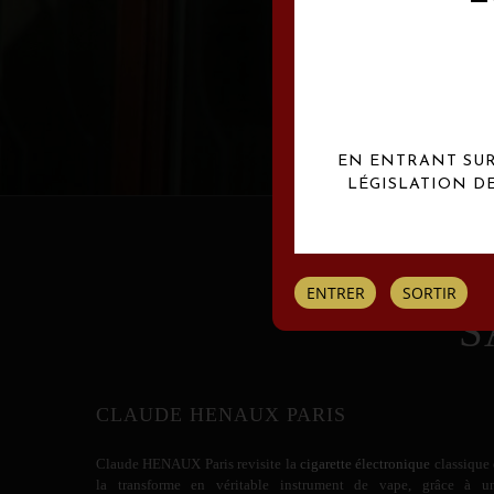
Les créations Claude
EN ENTRANT SUR 
LÉGISLATION D
ENTRER
SORTIR
S
CLAUDE HENAUX PARIS
Claude HENAUX
Paris revisite la
cigarette électronique
classique 
la transforme en véritable instrument de vape, grâce à u