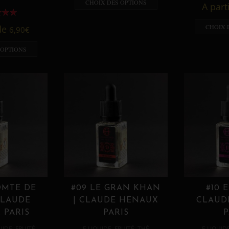
CHOIX DES OPTIONS
A part
CHOIX 
 de
6,90
€
 OPTIONS
OMTE DE
#09 LE GRAN KHAN
#10 
CLAUDE
| CLAUDE HENAUX
CLAUD
 PARIS
PARIS
P
,
,
,
,
UIDE
FRUITÉ
E LIQUIDE
FRUITÉ
THÉ
E LIQUID