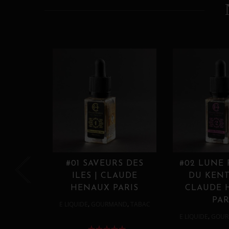
#01 SAVEURS DES
#02 LUNE
ILES | CLAUDE
DU KENT
HENAUX PARIS
CLAUDE 
PAR
,
,
E LIQUIDE
GOURMAND
TABAC
,
E LIQUIDE
GOUR