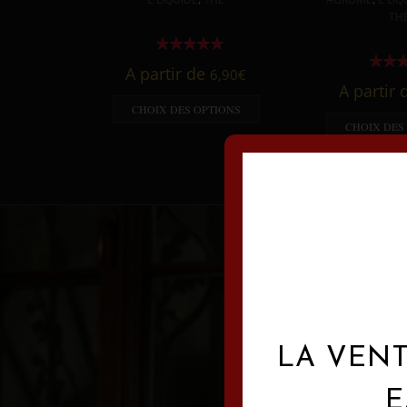
TH
A partir de
6,90
€
A partir
CHOIX DES OPTIONS
CHOIX DES
LA VENT
E