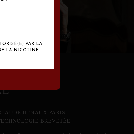
abrication
exclusives.
TORISÉ(E) PAR LA
E LA NICOTINE.
AL
CLAUDE HENAUX PARIS,
TECHNOLOGIE BREVETÉE