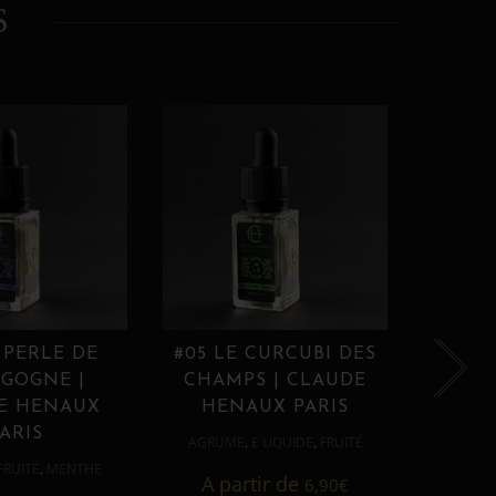
S
 PERLE DE
#05 LE CURCUBI DES
#06
GOGNE |
CHAMPS | CLAUDE
PROU
E HENAUX
HENAUX PARIS
HE
ARIS
,
,
AGRUME
E LIQUIDE
FRUITÉ
AGRUM
,
FRUITÉ
MENTHE
A partir de
6,90
€