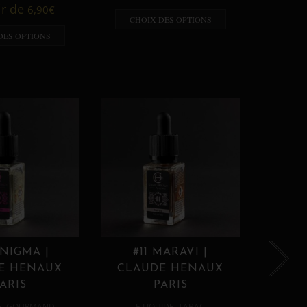
A p
ir de
6,90
€
CHOIX DES OPTIONS
CHO
DES OPTIONS
ENIGMA |
#11 MARAVI |
#12
E HENAUX
CLAUDE HENAUX
CLA
ARIS
PARIS
,
,
E
GOURMAND
E LIQUIDE
TABAC
E 