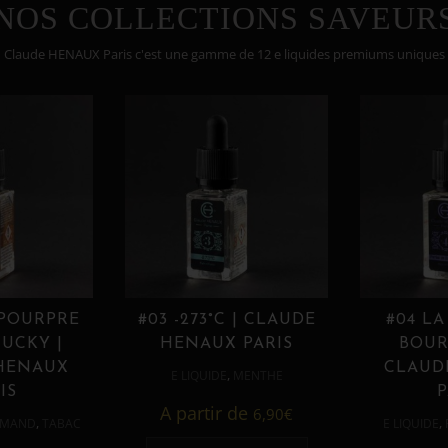
NOS COLLECTIONS SAVEUR
Claude HENAUX Paris c'est une gamme de 12 e liquides premiums uniques
 POURPRE
#03 -273°C | CLAUDE
#04 LA
UCKY |
HENAUX PARIS
BOUR
HENAUX
CLAUD
,
E LIQUIDE
MENTHE
IS
P
A partir de
6,90
€
,
,
MAND
TABAC
E LIQUIDE