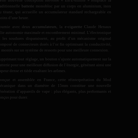
ette nouvelle conception brevetée « E8/E-nfinite » remplace la
raditionnelle
batterie
monobloc par un corps en aluminium, inox
u titane, qui accueille un accumulateur standard rechargeable en
oins d’une heure.
ournie avec deux
accumulateurs
, la
e-cigarette
Claude Henaux
llie autonomie maximale et encombrement minimal. L’électronique
t les soudures disparaissent, au profit d’un mécanisme original
omposé de connecteurs dorés à l’or fin optimisant la conductivité,
t montés sur un système de ressorts pour une meilleure connexion.
upprimant tout réglage, un bouton s’ajuste automatiquement sur la
atterie pour une meilleure diffusion de l’énergie, générant ainsi une
apeur dense et tiède exaltant les arômes.
onçue et assemblée en France, cette réinterprétation du Mod
écanique dans un diamètre de 15mm constitue une nouvelle
énération d’appareils de vape : plus élégants, plus performants et
onçus pour durer.