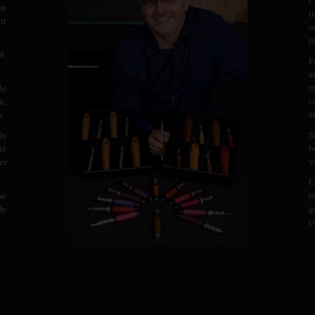
C
un
t
nt
o
m
é,
F
a
e
de
c
x,
e
s.
S
ds
b
té
v
er
C
m
ne
g
de
c