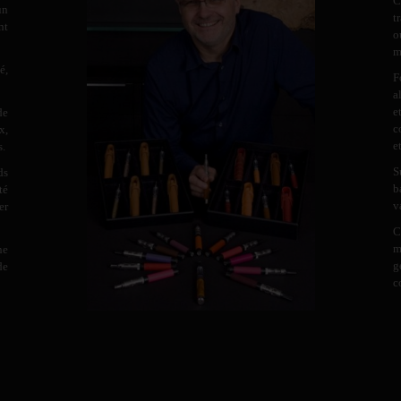
C
un
t
nt
o
m
é,
F
a
e
de
c
x,
e
s.
S
ds
b
té
v
er
C
m
ne
g
de
c