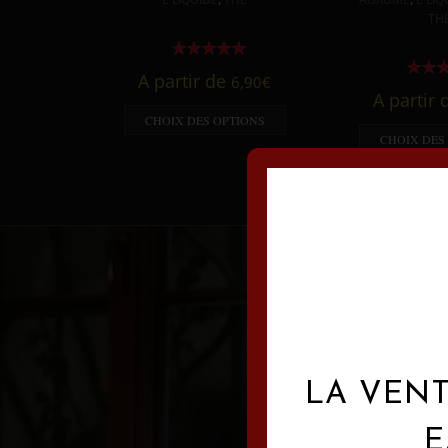
TH
A partir de
6,90
€
A partir
CHOIX DES OPTIONS
CHOIX DES
LA VENT
E