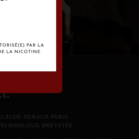
abrication
exclusives.
TORISÉ(E) PAR LA
E LA NICOTINE.
AL
CLAUDE HENAUX PARIS,
TECHNOLOGIE BREVETÉE