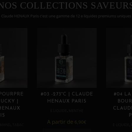
NOS COLLECTIONS SAVEUR
Claude HENAUX Paris c'est une gamme de 12 e liquides premiums uniques
 POURPRE
#03 -273°C | CLAUDE
#04 LA
UCKY |
HENAUX PARIS
BOUR
HENAUX
CLAUD
,
E LIQUIDE
MENTHE
IS
P
A partir de
6,90
€
,
,
MAND
TABAC
E LIQUIDE