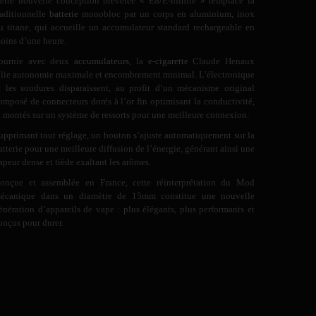
ette nouvelle conception brevetée « E8/E-nfinite » remplace la
raditionnelle
batterie
monobloc par un corps en aluminium, inox
u titane, qui accueille un accumulateur standard rechargeable en
oins d’une heure.
ournie avec deux
accumulateurs
, la
e-cigarette
Claude Henaux
llie autonomie maximale et encombrement minimal. L’électronique
t les soudures disparaissent, au profit d’un mécanisme original
omposé de connecteurs dorés à l’or fin optimisant la conductivité,
t montés sur un système de ressorts pour une meilleure connexion.
upprimant tout réglage, un bouton s’ajuste automatiquement sur la
atterie pour une meilleure diffusion de l’énergie, générant ainsi une
apeur dense et tiède exaltant les arômes.
onçue et assemblée en France, cette réinterprétation du Mod
écanique dans un diamètre de 15mm constitue une nouvelle
énération d’appareils de vape : plus élégants, plus performants et
onçus pour durer.