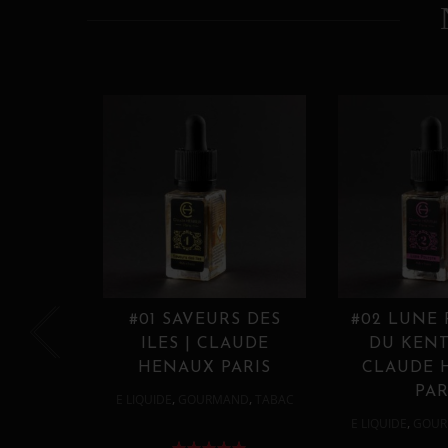
#01 SAVEURS DES
#02 LUNE
ILES | CLAUDE
DU KENT
HENAUX PARIS
CLAUDE 
PAR
,
,
E LIQUIDE
GOURMAND
TABAC
,
E LIQUIDE
GOUR