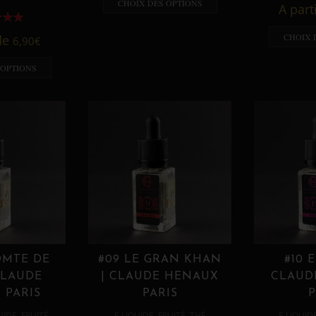
CHOIX DES OPTIONS
A part
CHOIX 
 de
6,90
€
 OPTIONS
OMTE DE
#09 LE GRAN KHAN
#10 
CLAUDE
| CLAUDE HENAUX
CLAUD
 PARIS
PARIS
P
,
,
,
,
UIDE
FRUITÉ
E LIQUIDE
FRUITÉ
THÉ
E LIQUID