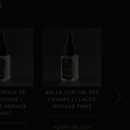
S
 PERLE DE
#05 LE CURCUBI DES
#06
GOGNE |
CHAMPS | CLAUDE
PROU
E HENAUX
HENAUX PARIS
HE
ARIS
,
,
AGRUME
E LIQUIDE
FRUITÉ
AGRUM
,
FRUITÉ
MENTHE
A partir de
6,90
€