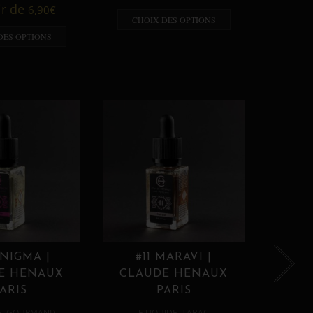
A p
ir de
6,90
€
CHOIX DES OPTIONS
CHO
DES OPTIONS
ENIGMA |
#11 MARAVI |
#12
E HENAUX
CLAUDE HENAUX
CLA
ARIS
PARIS
,
,
E
GOURMAND
E LIQUIDE
TABAC
E 