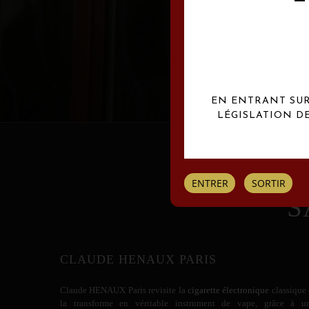
Les créations Claude
EN ENTRANT SUR 
LÉGISLATION D
ENTRER
SORTIR
S
CLAUDE HENAUX PARIS
Claude HENAUX
Paris revisite la
cigarette électronique
classique 
la transforme en véritable instrument de vape, grâce à u