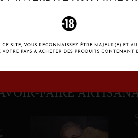
 Henaux Paris se démarquent par une originalité de
conception et une qualité de f
CE SITE, VOUS RECONNAISSEZ ÊTRE MAJEUR(E) ET AU
E VOTRE PAYS À ACHETER DES PRODUITS CONTENANT D
AVOIR-FAIRE ARTISAN
et
ne