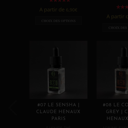
A partir de
6,90
€
A partir
CHOIX DES OPTIONS
CHOIX DES
#07 LE SENSHA |
#08 LE C
CLAUDE HENAUX
GREY | 
PARIS
HENAUX
,
,
E LIQUIDE
THÉ
AGRUME
E LIQ