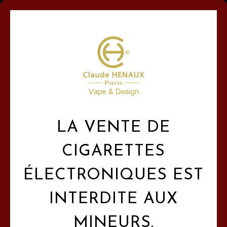
0,00
LA VENTE DE
CIGARETTES
ÉLECTRONIQUES EST
INTERDITE AUX
MINEURS.