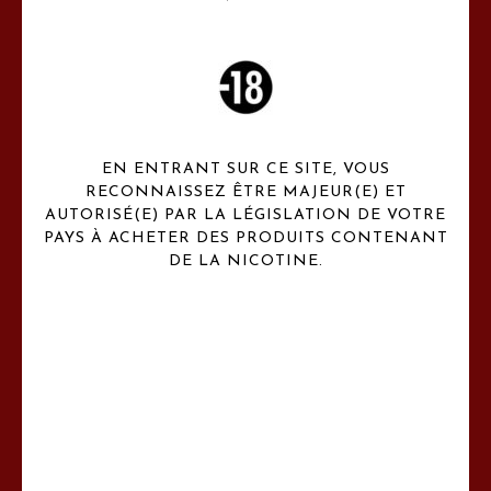
NOS COLLECTIONS
EN ENTRANT SUR CE SITE, VOUS
SAVEURS
RECONNAISSEZ ÊTRE MAJEUR(E) ET
AUTORISÉ(E) PAR LA LÉGISLATION DE VOTRE
Claude HENAUX Paris c'est une gamme de 12 e liquides premiums
uniques
PAYS À ACHETER DES PRODUITS CONTENANT
DE LA NICOTINE.