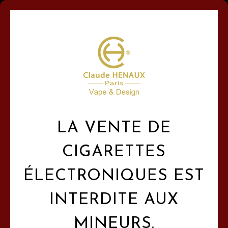
0,00
LA VENTE DE
CIGARETTES
ÉLECTRONIQUES EST
INTERDITE AUX
MINEURS.