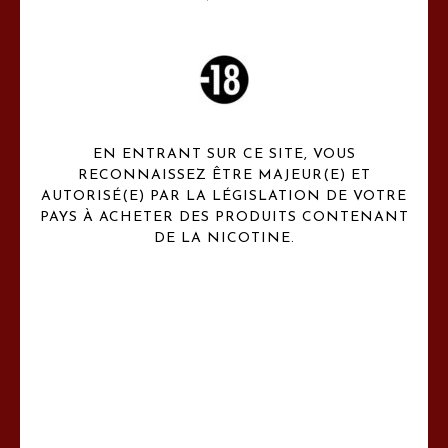
NOS COLLECTIONS
EN ENTRANT SUR CE SITE, VOUS
SAVEURS
RECONNAISSEZ ÊTRE MAJEUR(E) ET
AUTORISÉ(E) PAR LA LÉGISLATION DE VOTRE
Claude HENAUX Paris c'est une gamme de 12 e liquides premiums
uniques
PAYS À ACHETER DES PRODUITS CONTENANT
DE LA NICOTINE.