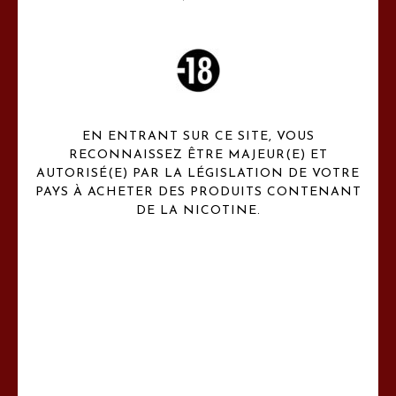
NOS COLLECTIONS
EN ENTRANT SUR CE SITE, VOUS
SAVEURS
RECONNAISSEZ ÊTRE MAJEUR(E) ET
AUTORISÉ(E) PAR LA LÉGISLATION DE VOTRE
Claude HENAUX Paris c'est une gamme de 12 e liquides premiums
uniques
PAYS À ACHETER DES PRODUITS CONTENANT
DE LA NICOTINE.