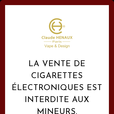
0,00
LA VENTE DE
CIGARETTES
ÉLECTRONIQUES EST
INTERDITE AUX
MINEURS.