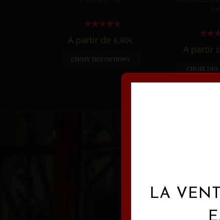
TH
A partir de
6,90
€
A partir
CHOIX DES OPTIONS
CHOIX DES
LA VENT
E