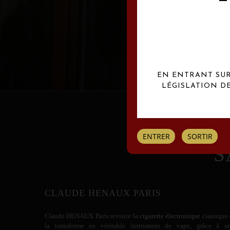
Les créations Claude
EN ENTRANT SUR 
LÉGISLATION D
ENTRER
SORTIR
S
CLAUDE HENAUX PARIS
Claude HENAUX
Paris revisite la
cigarette électronique
classique 
la transforme en véritable instrument de vape, grâce à u