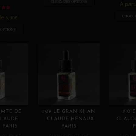
CHOIX DES OPTIONS
A part
CHOIX 
 de
6,90
€
 OPTIONS
OMTE DE
#09 LE GRAN KHAN
#10 
CLAUDE
| CLAUDE HENAUX
CLAUD
 PARIS
PARIS
P
,
,
,
,
UIDE
FRUITÉ
E LIQUIDE
FRUITÉ
THÉ
E LIQUID