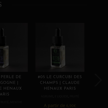
S
 PERLE DE
#05 LE CURCUBI DES
#06
GOGNE |
CHAMPS | CLAUDE
PROU
E HENAUX
HENAUX PARIS
HE
ARIS
,
,
AGRUME
E LIQUIDE
FRUITÉ
AGRUM
,
FRUITÉ
MENTHE
A partir de
6,90
€