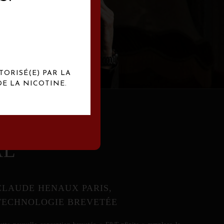
abrication
exclusives.
TORISÉ(E) PAR LA
E LA NICOTINE.
AL
CLAUDE HENAUX PARIS,
TECHNOLOGIE BREVETÉE