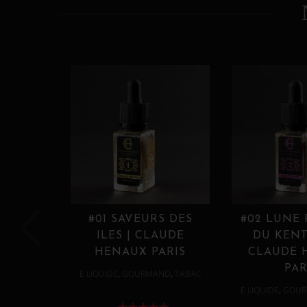
#01 SAVEURS DES
#02 LUNE
ILES | CLAUDE
DU KENT
HENAUX PARIS
CLAUDE 
PAR
,
,
E LIQUIDE
GOURMAND
TABAC
,
E LIQUIDE
GOUR