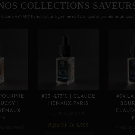
NOS COLLECTIONS SAVEUR
Claude HENAUX Paris c'est une gamme de 12 e liquides premiums uniques
 POURPRE
#03 -273°C | CLAUDE
#04 LA
UCKY |
HENAUX PARIS
BOUR
HENAUX
CLAUD
,
E LIQUIDE
MENTHE
IS
P
A partir de
6,90
€
,
,
MAND
TABAC
E LIQUIDE