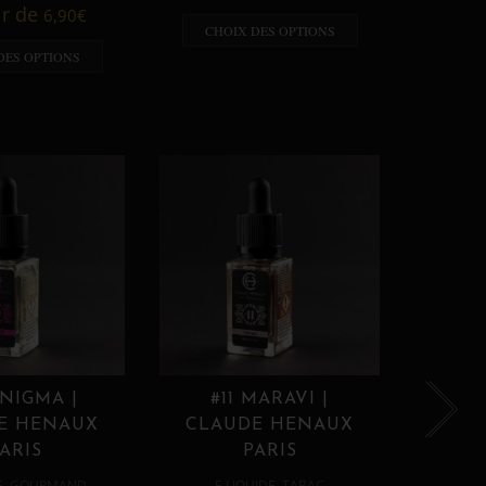
A p
ir de
6,90
€
CHOIX DES OPTIONS
CHO
DES OPTIONS
ENIGMA |
#11 MARAVI |
#12
E HENAUX
CLAUDE HENAUX
CLA
ARIS
PARIS
,
,
E
GOURMAND
E LIQUIDE
TABAC
E 