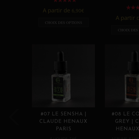
A partir de
6,90
€
A partir
CHOIX DES OPTIONS
CHOIX DES
#07 LE SENSHA |
#08 LE C
CLAUDE HENAUX
GREY | 
PARIS
HENAUX
,
,
E LIQUIDE
THÉ
AGRUME
E LIQ