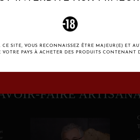
 Henaux Paris se démarquent par une originalité de
conception et une qualité de f
CE SITE, VOUS RECONNAISSEZ ÊTRE MAJEUR(E) ET AU
E VOTRE PAYS À ACHETER DES PRODUITS CONTENANT D
AVOIR-FAIRE ARTISAN
et
ne