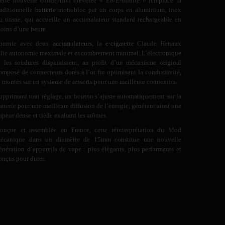
ette nouvelle conception brevetée « E8/E-nfinite » remplace la
raditionnelle
batterie
monobloc par un corps en aluminium, inox
u titane, qui accueille un accumulateur standard rechargeable en
oins d’une heure.
ournie avec deux
accumulateurs
, la
e-cigarette
Claude Henaux
llie autonomie maximale et encombrement minimal. L’électronique
t les soudures disparaissent, au profit d’un mécanisme original
omposé de connecteurs dorés à l’or fin optimisant la conductivité,
t montés sur un système de ressorts pour une meilleure connexion.
upprimant tout réglage, un bouton s’ajuste automatiquement sur la
atterie pour une meilleure diffusion de l’énergie, générant ainsi une
apeur dense et tiède exaltant les arômes.
onçue et assemblée en France, cette réinterprétation du Mod
écanique dans un diamètre de 15mm constitue une nouvelle
énération d’appareils de vape : plus élégants, plus performants et
onçus pour durer.