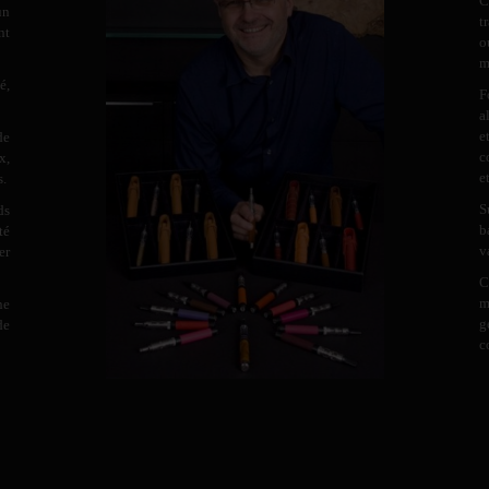
C
un
t
nt
o
m
é,
F
a
e
de
c
x,
e
s.
S
ds
b
té
v
er
C
m
ne
g
de
c