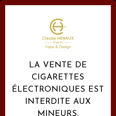
0,00
LA VENTE DE
CIGARETTES
ÉLECTRONIQUES EST
INTERDITE AUX
MINEURS.