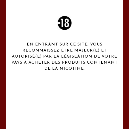
NOS COLLECTIONS
EN ENTRANT SUR CE SITE, VOUS
SAVEURS
RECONNAISSEZ ÊTRE MAJEUR(E) ET
AUTORISÉ(E) PAR LA LÉGISLATION DE VOTRE
Claude HENAUX Paris c'est une gamme de 12 e liquides premiums
uniques
PAYS À ACHETER DES PRODUITS CONTENANT
DE LA NICOTINE.