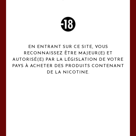
NOS COLLECTIONS
EN ENTRANT SUR CE SITE, VOUS
SAVEURS
RECONNAISSEZ ÊTRE MAJEUR(E) ET
AUTORISÉ(E) PAR LA LÉGISLATION DE VOTRE
Claude HENAUX Paris c'est une gamme de 12 e liquides premiums
uniques
PAYS À ACHETER DES PRODUITS CONTENANT
DE LA NICOTINE.