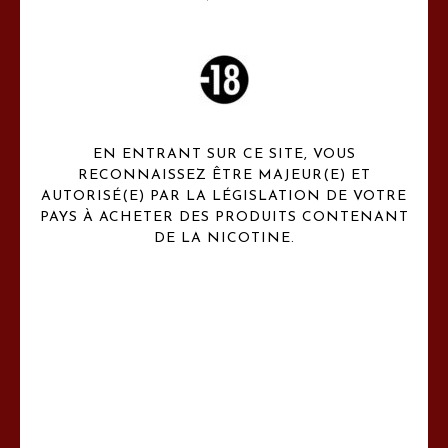
NOS COLLECTIONS
EN ENTRANT SUR CE SITE, VOUS
SAVEURS
RECONNAISSEZ ÊTRE MAJEUR(E) ET
AUTORISÉ(E) PAR LA LÉGISLATION DE VOTRE
Claude HENAUX Paris c'est une gamme de 12 e liquides premiums
uniques
PAYS À ACHETER DES PRODUITS CONTENANT
DE LA NICOTINE.